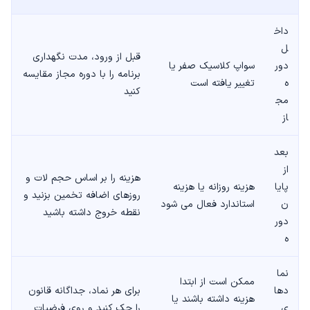
داخ
ل
قبل از ورود، مدت نگهداری
دور
سواپ کلاسیک صفر یا
برنامه را با دوره مجاز مقایسه
ه
تغییر یافته است
کنید
مج
از
بعد
از
هزینه را بر اساس حجم لات و
پایا
هزینه روزانه یا هزینه
روزهای اضافه تخمین بزنید و
ن
استاندارد فعال می شود
نقطه خروج داشته باشید
دور
ه
نما
ممکن است از ابتدا
دها
برای هر نماد، جداگانه قانون
هزینه داشته باشند یا
ی
را چک کنید و روی فرضیات