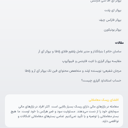
بروکر آی اف سی مارکتس
بروکر ای پلنت
بروکر فارکس چیف
بروکر یونیکورن
مقالات
ساسان حاتم | بنیانگذار و مدیر عامل پلتفرم طلای زلاطا و بروکر آی آر
مقایسه بروکر آلپاری با لایت فایننس و فیبوگروپ
مرجان شفیعی؛ نویسنده ارشد و متخصص محتوای فین‌ تک بروکر آی آر و زلاطا
حساب استاندارد آلپاری چیست؟
افشای ریسک معاملاتی
معامله در بازارهای مالی دارای ریسک بسیار بالایی است. اکثر افراد در بازارهای مالی
سرمایه‌ی خود را از دست می‌دهند. مسئولیت سود و ضرر هرکس با خود اوست. ما هیچ
بستر معاملاتی را توصیه و یا تأیید نمی‌کنیم. تمامی بسترهای معاملاتی اشکالات و
نواقصی دارند.