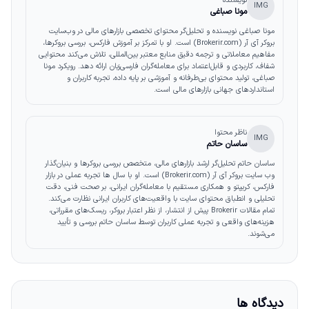
نویسنده
IMG
مونا صباغی
مونا صباغی نویسنده و تحلیل‌گر محتوای تخصصی بازارهای مالی در وب‌سایت
بروکر آی آر (Brokerir.com) است. او با تمرکز بر آموزش فارکس، بررسی بروکرها،
مفاهیم معاملاتی و ترجمه دقیق منابع معتبر بین‌المللی، تلاش می‌کند محتوایی
شفاف، کاربردی و قابل‌اعتماد برای معامله‌گران فارسی‌زبان ارائه دهد. رویکرد مونا
صباغی، تولید محتوای بی‌طرفانه و آموزشی بر پایه داده، تجربه کاربران و
استانداردهای جهانی بازارهای مالی است.
ناظر محتوا
IMG
ساسان حاتم
ساسان حاتم تحلیل‌گر ارشد بازارهای مالی، متخصص بررسی بروکرها و بنیان‌گذار
وب‌ سایت بروکر آی آر (Brokerir.com) است. او با سال‌ ها تجربه عملی در بازار
فارکس، کریپتو و همکاری مستقیم با معامله‌گران ایرانی، بر صحت فنی، دقت
تحلیلی و انطباق محتوای سایت با واقعیت‌های کاربران ایرانی نظارت می‌کند.
تمام مقالات Brokerir پیش از انتشار، از نظر اعتبار بروکر، ریسک‌های مقرراتی،
هزینه‌های واقعی و تجربه عملی کاربران توسط ساسان حاتم بررسی و تأیید
می‌شوند.
دیدگاه ها