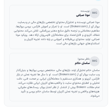
نویسنده
IMG
مونا صباغی
مونا صباغی نویسنده و تحلیل‌گر محتوای تخصصی بازارهای مالی در وب‌سایت
بروکر آی آر (Brokerir.com) است. او با تمرکز بر آموزش فارکس، بررسی بروکرها،
مفاهیم معاملاتی و ترجمه دقیق منابع معتبر بین‌المللی، تلاش می‌کند محتوایی
شفاف، کاربردی و قابل‌اعتماد برای معامله‌گران فارسی‌زبان ارائه دهد. رویکرد مونا
صباغی، تولید محتوای بی‌طرفانه و آموزشی بر پایه داده، تجربه کاربران و
استانداردهای جهانی بازارهای مالی است.
ناظر محتوا
IMG
ساسان حاتم
ساسان حاتم تحلیل‌گر ارشد بازارهای مالی، متخصص بررسی بروکرها و بنیان‌گذار
وب‌ سایت بروکر آی آر (Brokerir.com) است. او با سال‌ ها تجربه عملی در بازار
فارکس، کریپتو و همکاری مستقیم با معامله‌گران ایرانی، بر صحت فنی، دقت
تحلیلی و انطباق محتوای سایت با واقعیت‌های کاربران ایرانی نظارت می‌کند.
تمام مقالات Brokerir پیش از انتشار، از نظر اعتبار بروکر، ریسک‌های مقرراتی،
هزینه‌های واقعی و تجربه عملی کاربران توسط ساسان حاتم بررسی و تأیید
می‌شوند.