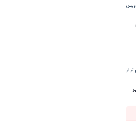
رویس
م تر از
ط