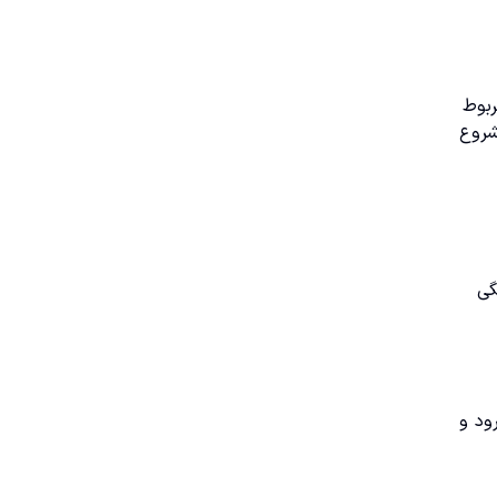
ربوط
 ساعته و هشدارهای شروع
گی
ود و