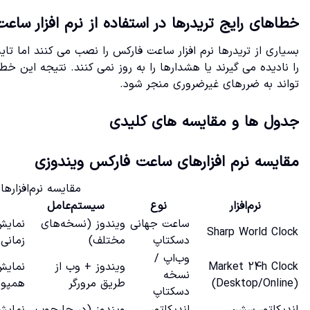
خطاهای رایج تریدرها در استفاده از نرم افزار ساع
بسیاری از تریدرها نرم افزار ساعت فارکس را نصب می کنند اما تا
را نادیده می گیرند یا هشدارها را به روز نمی کنند. نتیجه این خ
تواند به ضررهای غیرضروری منجر شود.
جدول ها و مقایسه های کلیدی
مقایسه نرم افزارهای ساعت فارکس ویندوزی
مقایسه نرم‌افزار
نرم‌افزار
نوع
سیستم‌عامل
ساعت جهانی
ویندوز (نسخه‌های
نمایش
Sharp World Clock
دسکتاپ
مختلف)
زمانی، 
وب‌اپ /
Market 24h Clock
ویندوز + وب از
نمایش
نسخه
(Desktop/Online)
طریق مرورگر
همپوشا
دسکتاپ
اندیکاتور سشن
اندیکاتور
ویندوز (در چارچوب
نمایش