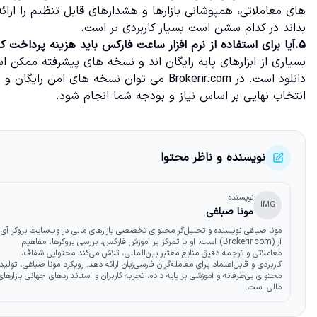
های معاملاتی، همپوشانی بازارها و هشدارهای قابل تنظیم را ارائه
بداند در کدام سشن است بسیار کاربردی تر است.
5.آیا برای استفاده از نرم افزار ساعت فارکس باید هزینه پرداخت کنم؟
بسیاری از ابزارهای پایه رایگان اند و نسخه های پیشرفته ممکن اس
دانلود است. در Brokerir.com می توان نسخه ه
انتخاب نهایی بر اساس نیاز و بودجه شما انجام شود.
نویسنده و ناظر محتوا
نویسنده
IMG
مونا صباغی
مونا صباغی نویسنده و تحلیل‌گر محتوای تخصصی بازارهای مالی در وب‌سایت بروکر آی
آر (Brokerir.com) است. او با تمرکز بر آموزش فارکس، بررسی بروکرها، مفاهیم
معاملاتی و ترجمه دقیق منابع معتبر بین‌المللی، تلاش می‌کند محتوایی شفاف،
کاربردی و قابل‌اعتماد برای معامله‌گران فارسی‌زبان ارائه دهد. رویکرد مونا صباغی، تولید
محتوای بی‌طرفانه و آموزشی بر پایه داده، تجربه کاربران و استانداردهای جهانی بازارهای
مالی است.