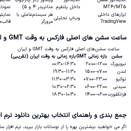
MT4/MT5
داخل پلتفرم
متاتریدر 4 و 5)
نمودا
ابزارهای داخلی
هر سیستم‌عاملی با
نمایش
وب‌اپ تحلیلی
TradingView
مرورگر
قالب‌ه
ساعت سشن های اصلی فارکس به وقت GMT و ایران
ساعت سشن‌های اصلی فارکس به وقت GMT و ایران
سشن
بازه زمانی GMT
بازه زمانی به وقت ایران (تقریبی)
نیویورک
12:00–20:00
16:30–00:30
لندن
07:00–15:00
11:30–19:30
توکیو
23:00–07:00
03:30–11:30
سیدنی
22:00–06:00
02:30–10:30
فرانکفورت
06:00–14:00
10:30–18:30
جمع بندی و راهنمای انتخاب بهترین دانلود نرم ا
اگر می خواهید بیشترین بهره را از نوسانات بازار ببرید، نرم افزار 