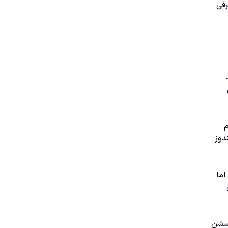
عرفی
رم
دوز
 ۱۱، سازگار هستند؛ اما
ً سشن