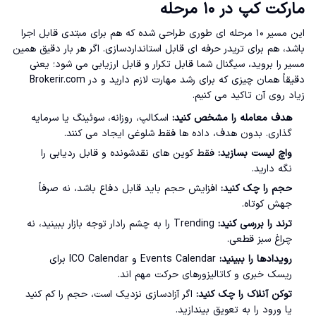
مارکت کپ در ۱۰ مرحله
این مسیر ۱۰ مرحله ای طوری طراحی شده که هم برای مبتدی قابل اجرا
باشد، هم برای تریدر حرفه ای قابل استانداردسازی. اگر هر بار دقیق همین
مسیر را بروید، سیگنال شما قابل تکرار و قابل ارزیابی می شود؛ یعنی
دقیقاً همان چیزی که برای رشد مهارت لازم دارید و در Brokerir.com
زیاد روی آن تاکید می کنیم.
هدف معامله را مشخص کنید:
اسکالپ، روزانه، سوئینگ یا سرمایه
گذاری. بدون هدف، داده ها فقط شلوغی ایجاد می کنند.
واچ لیست بسازید:
فقط کوین های نقدشونده و قابل ردیابی را
نگه دارید.
حجم را چک کنید:
افزایش حجم باید قابل دفاع باشد، نه صرفاً
جهش کوتاه.
ترند را بررسی کنید:
Trending را به چشم رادار توجه بازار ببینید، نه
چراغ سبز قطعی.
رویدادها را ببینید:
Events Calendar و ICO Calendar برای
ریسک خبری و کاتالیزورهای حرکت مهم اند.
توکن آنلاک را چک کنید:
اگر آزادسازی نزدیک است، حجم را کم کنید
یا ورود را به تعویق بیندازید.