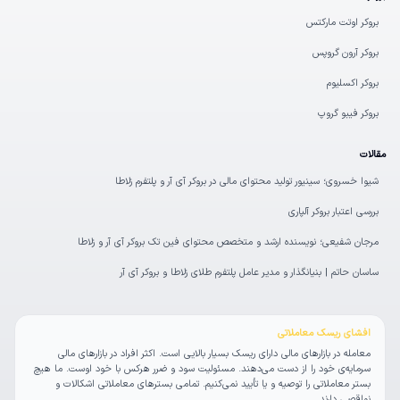
بروکر اوتت مارکتس
بروکر آرون گروپس
بروکر اکسلیوم
بروکر فیبو گروپ
مقالات
شیوا خسروی؛ سینیور تولید محتوای مالی در بروکر آی‌ آر و پلتفرم زلاطا
بررسی اعتبار بروکر آلپاری
مرجان شفیعی؛ نویسنده ارشد و متخصص محتوای فین‌ تک بروکر آی آر و زلاطا
ساسان حاتم | بنیانگذار و مدیر عامل پلتفرم طلای زلاطا و بروکر آی آر
افشای ریسک معاملاتی
معامله در بازارهای مالی دارای ریسک بسیار بالایی است. اکثر افراد در بازارهای مالی
سرمایه‌ی خود را از دست می‌دهند. مسئولیت سود و ضرر هرکس با خود اوست. ما هیچ
بستر معاملاتی را توصیه و یا تأیید نمی‌کنیم. تمامی بسترهای معاملاتی اشکالات و
نواقصی دارند.