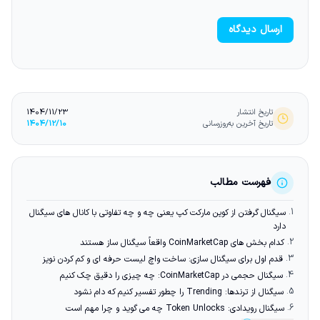
ارسال دیدگاه
تاریخ انتشار
1404/11/23
تاریخ آخرین به‌روزرسانی
1404/12/10
فهرست مطالب
1.
سیگنال گرفتن از کوین مارکت کپ یعنی چه و چه تفاوتی با کانال های سیگنال
دارد
2.
کدام بخش های CoinMarketCap واقعاً سیگنال ساز هستند
3.
قدم اول برای سیگنال سازی: ساخت واچ لیست حرفه ای و کم کردن نویز
4.
سیگنال حجمی در CoinMarketCap: چه چیزی را دقیق چک کنیم
5.
سیگنال از ترندها: Trending را چطور تفسیر کنیم که دام نشود
6.
سیگنال رویدادی: Token Unlocks چه می گوید و چرا مهم است