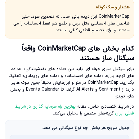
هشدار ریسک کوتاه
CoinMarketCap ابزار دیده بانی است، نه تضمین سود. حتی
شاخص های احساسی مثل ترس و طمع هم فقط احساسات را می
سنجند و برای تصمیم قطعی کافی نیستند.
کدام بخش های CoinMarketCap واقعاً
سیگنال ساز هستند
برای سیگنال سازی حرفه ای، باید بین «داده های نقدشوندگی»، «داده
های توجه بازار»، «داده های احساسات» و «داده های رویدادی» تفکیک
بگذارید. CoinMarketCap در منو و ابزارهایش دقیقاً چنین بلوک هایی
دارد؛ از Sentiment و AI Alerts گرفته تا Events Calendar و بخش
های ترندی.
در شرایط اقتصادی خاص، مقاله
بهترین راه سرمایه گذاری در شرایط
فعلی ایران
گزینه‌های منطقی را تحلیل می‌کند.
جدول سریع: هر بخش چه نوع سیگنالی می دهد