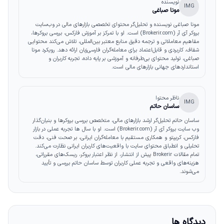
نویسنده
IMG
مونا صباغی
مونا صباغی نویسنده و تحلیل‌گر محتوای تخصصی بازارهای مالی در وب‌سایت
بروکر آی آر (Brokerir.com) است. او با تمرکز بر آموزش فارکس، بررسی بروکرها،
مفاهیم معاملاتی و ترجمه دقیق منابع معتبر بین‌المللی، تلاش می‌کند محتوایی
شفاف، کاربردی و قابل‌اعتماد برای معامله‌گران فارسی‌زبان ارائه دهد. رویکرد مونا
صباغی، تولید محتوای بی‌طرفانه و آموزشی بر پایه داده، تجربه کاربران و
استانداردهای جهانی بازارهای مالی است.
ناظر محتوا
IMG
ساسان حاتم
ساسان حاتم تحلیل‌گر ارشد بازارهای مالی، متخصص بررسی بروکرها و بنیان‌گذار
وب‌ سایت بروکر آی آر (Brokerir.com) است. او با سال‌ ها تجربه عملی در بازار
فارکس، کریپتو و همکاری مستقیم با معامله‌گران ایرانی، بر صحت فنی، دقت
تحلیلی و انطباق محتوای سایت با واقعیت‌های کاربران ایرانی نظارت می‌کند.
تمام مقالات Brokerir پیش از انتشار، از نظر اعتبار بروکر، ریسک‌های مقرراتی،
هزینه‌های واقعی و تجربه عملی کاربران توسط ساسان حاتم بررسی و تأیید
می‌شوند.
دیدگاه ها