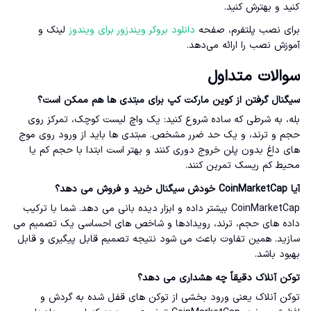
کنید و بهترش کنید.
برای نصب پلتفرم، صفحه
دانلود بروکر ویندزور برای ویندوز
لینک و
آموزش نصب را ارائه می‌دهد.
سوالات متداول
سیگنال گرفتن از کوین مارکت کپ برای مبتدی ها هم ممکن است؟
بله، به شرطی که ساده شروع کنید: یک واچ لیست کوچک، تمرکز روی
حجم و ترند، و یک حد ضرر مشخص. مبتدی ها باید از ورود روی موج
های داغ بدون پلن خروج دوری کنند و بهتر است ابتدا با حجم کم یا
محیط کم ریسک تمرین کنند.
آیا CoinMarketCap خودش سیگنال خرید و فروش می دهد؟
CoinMarketCap بیشتر داده و ابزار دیده بانی می دهد. شما با ترکیب
داده های حجم، ترند، رویدادها و شاخص های احساسی یک تصمیم می
سازید. همین تفاوت باعث می شود نتیجه تصمیم قابل پیگیری و قابل
بهبود باشد.
توکن آنلاک دقیقاً چه هشداری می دهد؟
توکن آنلاک یعنی ورود بخشی از توکن های قفل شده به گردش و