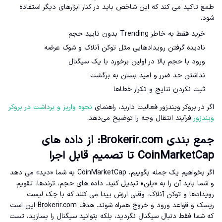
طمع تاکید می کند که این شاخص باید در کنار ابزارهای دیگر استفاده
شود.
خرید فقط به خاطر Trending بدون تایید حجم
نادیده گرفتن رویدادهایی مثل توکن آنلاک و شوک عرضه
ورود با حجم بالا در اولین برخورد با یک سیگنال
نداشتن حد ضرر و امید بستن به برگشت
ثبت نکردن نتایج و تکرار خطاها
اگر در بروکر ویندزور فعالیت دارید، راهنمای
نحوه واریز و برداشت در بروکر
ویندزور
فرآیند انتقال وجه را توضیح می‌دهد.
جمع بندی Brokerir.com: از داده های
CoinMarketCap تا تصمیم قابل اجرا
اگر بخواهیم یک جمله بگوییم، CoinMarketCap به شما «دید» می دهد
و شما باید آن را به «پلن» تبدیل کنید. داده های حجم، ترندها، تقویم
رویدادها و توکن آنلاک، وقتی ارزش پیدا می کنند که با چک لیست
ریسک و قواعد ورود و خروج همراه شوند. هدف Brokerir.com این است
که شما فقط دنبال سیگنال نگردید، بلکه بتوانید سیگنال را بسازید، تست