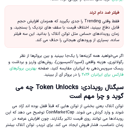
فیلتر ضد دام ترند
فقط وقتی Trending را جدی بگیرید که همزمان افزایش حجم
قابل دفاع ببینید، اختلاف قیمت با سقف های نزدیک را بسنجید، و
زمان رویدادهای حساس مثل توکن آنلاک را بدانید. این سه فیلتر
ساده، بسیاری از ورودهای هیجانی را حذف می کند.
اگر می‌خواهید همه گزینه‌ها را یک‌جا ببینید و بین بروکرها از نظر
رگولاتوری، هزینه واقعی (اسپرد/کمیسیون)، روش‌های واریز و برداشت و
ریسک سرویس‌دهی به ایرانیان مقایسه کنید، صفحه
بهترین بروکرهای
فارکس برای ایرانیان ۲۰۲۶
را در بروکر آی آر ببینید.
سیگنال رویدادی: Token Unlocks چه می
گوید و چرا مهم است
توکن آنلاک یعنی بخشی از توکن هایی که قبلاً قفل بوده اند آزاد می
شوند و وارد گردش می شوند. CoinMarketCap توضیح می دهد که این
رویدادها می توانند روی قیمت تاثیر بگذارند، چون افزایش عرضه در
زمان نامناسب، فشار فروش ایجاد می کند. برای تریدر، توکن آنلاک بیشتر