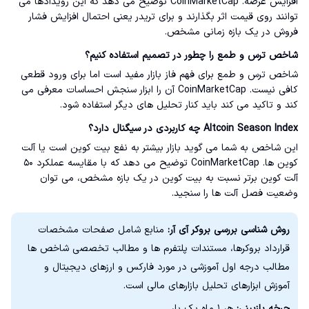
افزایش عرضه. CoinMarketCap توضیح می دهد که این رویدادها می
توانند روی قیمت اثر بگذارند و برای تریدر یعنی احتمال افزایش فشار
فروش در یک بازه زمانی مشخص.
شاخص ترس و طمع را چطور در تصمیم استفاده کنیم؟
شاخص ترس و طمع برای فهم فاز بازار مفید است اما برای ورود قطعی
کافی نیست. CoinMarketCap آن را ابزار سنجش احساسات معرفی می
کند و تاکید می کند باید کنار تحلیل های دیگر استفاده شود.
Altcoin Season Index چه کاربردی در سیگنال دارد؟
این شاخص به شما می گوید بازار بیشتر به نفع بیت کوین است یا آلت
کوین ها. CoinMarketCap توضیح می دهد که با مقایسه عملکرد ۵۰
آلت کوین برتر نسبت به بیت کوین در یک بازه مشخص، می توان
وضعیت فصل آلت ها را سنجید.
روش شناسی بررسی بروکر آی آر:
منابع شامل صفحات مشخصات
قرارداد بروکرها، مستندات پلتفرم ها و مطالب تخصصی شاخص ها
مطالب درجه اول آموزشی در مورد فارکس و ارزهای دیجیتال و
آموزش ابزارهای تحلیل بازارهای مالی است.
چرخه بازبینی:
هر ۱ ماه یک بار