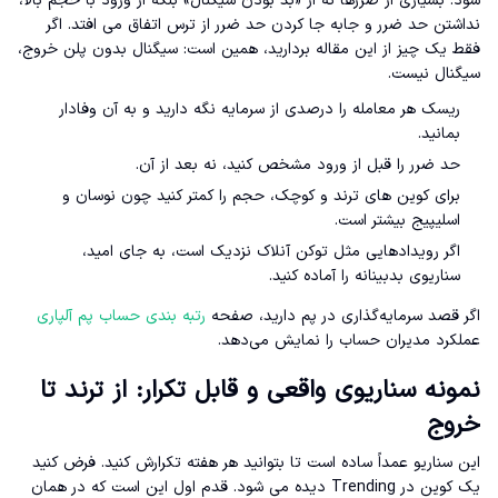
شود. بسیاری از ضررها نه از «بد بودن سیگنال» بلکه از ورود با حجم بالا،
نداشتن حد ضرر و جابه جا کردن حد ضرر از ترس اتفاق می افتد. اگر
فقط یک چیز از این مقاله بردارید، همین است: سیگنال بدون پلن خروج،
سیگنال نیست.
ریسک هر معامله را درصدی از سرمایه نگه دارید و به آن وفادار
بمانید.
حد ضرر را قبل از ورود مشخص کنید، نه بعد از آن.
برای کوین های ترند و کوچک، حجم را کمتر کنید چون نوسان و
اسلیپیج بیشتر است.
اگر رویدادهایی مثل توکن آنلاک نزدیک است، به جای امید،
سناریوی بدبینانه را آماده کنید.
اگر قصد سرمایه‌گذاری در پم دارید، صفحه
رتبه بندی حساب پم آلپاری
عملکرد مدیران حساب را نمایش می‌دهد.
نمونه سناریوی واقعی و قابل تکرار: از ترند تا
خروج
این سناریو عمداً ساده است تا بتوانید هر هفته تکرارش کنید. فرض کنید
یک کوین در Trending دیده می شود. قدم اول این است که در همان