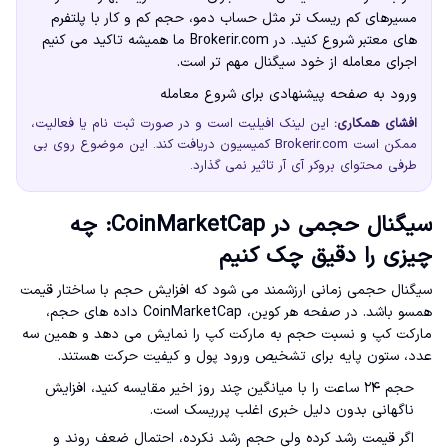
مسیرهای کم ریسک تر مثل حساب دمو، حجم کم و کار با پلتفرم
های معتبر شروع کنید. در Brokerir.com ما همیشه تاکید می کنیم
اجرای معامله از خود سیگنال مهم تر است.
ورود به صفحه پیشنهادی برای شروع معامله
افشای همکاری:
این لینک افیلیت است و در صورت ثبت نام یا فعالیت،
ممکن است Brokerir.com کمیسیون دریافت کند. این موضوع روی بی
طرفی محتوای بروکر آی آر تاثیر نمی گذارد.
سیگنال حجمی در CoinMarketCap: چه
چیزی را دقیق چک کنیم
سیگنال حجمی زمانی ارزشمند می شود که افزایش حجم با ساختار قیمت
همسو باشد. در صفحه هر کوین، CoinMarketCap داده های حجم،
مارکت کپ و نسبت حجم به مارکت کپ را نمایش می دهد و همین سه
عدد، ستون پایه برای تشخیص ورود پول و کیفیت حرکت هستند.
حجم ۲۴ ساعت را با میانگین چند روز اخیر مقایسه کنید، افزایش
ناگهانی بدون دلیل خبری اغلب پرریسک است.
اگر قیمت رشد کرده ولی حجم رشد نکرده، احتمال ضعف روند و