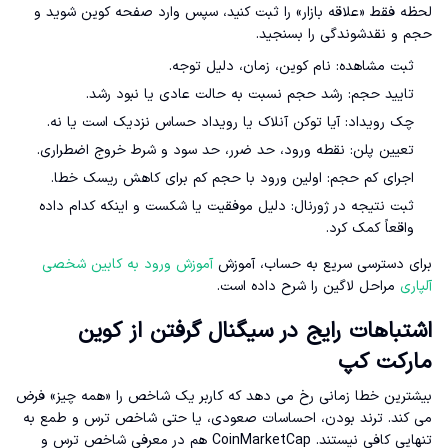
لحظه فقط «علاقه بازار» را ثبت کنید، سپس وارد صفحه کوین شوید و
حجم و نقدشوندگی را بسنجید.
ثبت مشاهده: نام کوین، زمان، دلیل توجه.
تایید حجم: رشد حجم نسبت به حالت عادی یا نبود رشد.
چک رویداد: آیا توکن آنلاک یا رویداد حساس نزدیک است یا نه.
تعیین پلن: نقطه ورود، حد ضرر، حد سود و شرط خروج اضطراری.
اجرای کم حجم: اولین ورود با حجم کم برای کاهش ریسک خطا.
ثبت نتیجه در ژورنال: دلیل موفقیت یا شکست و اینکه کدام داده
واقعاً کمک کرد.
برای دسترسی سریع به حساب، آموزش
آموزش ورود به کابین شخصی
آلپاری
مراحل لاگین را شرح داده است.
اشتباهات رایج در سیگنال گرفتن از کوین
مارکت کپ
بیشترین خطا زمانی رخ می دهد که کاربر یک شاخص را «همه چیز» فرض
می کند. ترند بودن، احساسات صعودی، یا حتی شاخص ترس و طمع به
تنهایی کافی نیستند. CoinMarketCap هم در معرفی شاخص ترس و