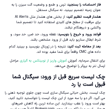
فاز احساسات را بسنجید:
ترس و طمع و وضعیت آلت سیزن را به
عنوان زمینه تصمیم ببینید، نه سیگنال مستقل.
هشدار قیمت تنظیم کنید:
از بخش های هشدار مثل AI Alerts
برای مراقبت از سطح های کلیدی استفاده کنید تا تصمیم شما
واکنشی و دیرهنگام نباشد.
قواعد ورود و خروج را بنویسید:
نقطه ورود، حد ضرر، حد سود، و
شرط ابطال سناریو باید قبل از ورود مشخص باشد.
بعد از معامله ثبت کنید:
نتیجه را در ژورنال بنویسید و ببینید کدام
داده های CMC واقعاً برای شما مفید بوده اند.
برای انتقال سرمایه، آموزش
آموزش واریز از نوبیتکس به آلپاری
مراحل
ارسال تتر به بروکر را توضیح می‌دهد.
چک لیست سریع قبل از ورود: سیگنال شما
قبول است یا رد
چک لیست، بخش حیاتی سیگنال سازی است چون جلوی توجیه ذهنی را
می گیرد. اگر دو یا سه مورد از این چک لیست را نتوانستید تایید کنید،
بهتر است ورود را عقب بیندازید. این ساده ترین راه کاهش ضررهای
هیجانی است و با نگاه ریسک محور Brokerir.com کاملاً همسو است.