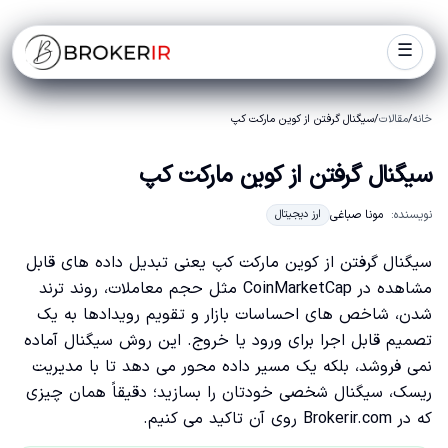
☰
خانه
/
مقالات
/
سیگنال گرفتن از کوین مارکت کپ
سیگنال گرفتن از کوین مارکت کپ
نویسنده:
مونا صباغی
ارز دیجیتال
سیگنال گرفتن از کوین مارکت کپ یعنی تبدیل داده های قابل
مشاهده در CoinMarketCap مثل حجم معاملات، روند ترند
شدن، شاخص های احساسات بازار و تقویم رویدادها به یک
تصمیم قابل اجرا برای ورود یا خروج. این روش سیگنال آماده
نمی فروشد، بلکه یک مسیر داده محور می دهد تا با مدیریت
ریسک، سیگنال شخصی خودتان را بسازید؛ دقیقاً همان چیزی
که در Brokerir.com روی آن تاکید می کنیم.