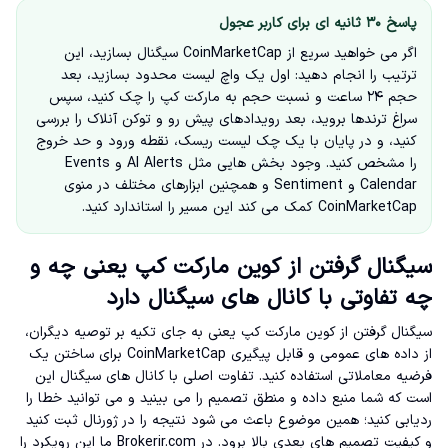
پاسخ ۳۰ ثانیه ای برای کاربر عجول
اگر می خواهید سریع از CoinMarketCap سیگنال بسازید، این
ترتیب را انجام دهید: اول یک واچ لیست محدود بسازید، بعد
حجم ۲۴ ساعت و نسبت حجم به مارکت کپ را چک کنید، سپس
سراغ ترندها بروید، بعد رویدادهای پیش رو و توکن آنلاک را بررسی
کنید، و در پایان با یک چک لیست ریسک، نقطه ورود و حد خروج
را مشخص کنید. وجود بخش هایی مثل AI Alerts و Events
Calendar و Sentiment و همچنین ابزارهای مختلف در منوی
CoinMarketCap کمک می کند این مسیر را استاندارد کنید.
سیگنال گرفتن از کوین مارکت کپ یعنی چه و
چه تفاوتی با کانال های سیگنال دارد
سیگنال گرفتن از کوین مارکت کپ یعنی به جای تکیه بر توصیه دیگران،
از داده های عمومی و قابل پیگیری CoinMarketCap برای ساختن یک
فرضیه معاملاتی استفاده کنید. تفاوت اصلی با کانال های سیگنال این
است که شما منبع داده و منطق تصمیم را می بینید و می توانید خطا را
ردیابی کنید؛ همین موضوع باعث می شود نتیجه را در ژورنال ثبت کنید
و کیفیت تصمیم های بعدی بالا برود. در Brokerir.com ما این رویکرد را