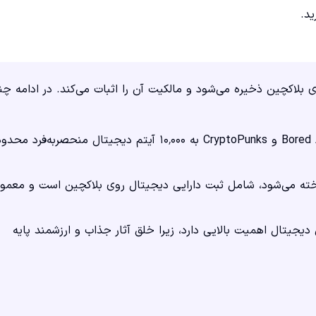
د.
جیتال است که روی بلاکچین ذخیره می‌شود و مالکیت آن را اثبات می‌کند. در ادامه چن
بسیاری از کالکشن‌های محبوب NFT مانند Bored Ape Yacht Club و CryptoPunks به ۱۰٬۰۰۰ آیتم دیجیتال منحصربه‌فرد محد
اد NFT که با عنوان «مینت کردن» (Minting) شناخته می‌شود، شامل ثبت دارایی دیجیتال روی بلاکچین است و معمول
یت مهارت‌های طراحی دیجیتال اهمیت بالایی دارد، زیرا خلق آثار جذاب و ارزشمند پایه