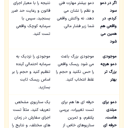
اگر در دمو
دمو بیشتر مهارت فنی
نتیجه را با معیار اجرای
سود
و نظم را نشان می
قانون و رعایت حد ضرر
کردم، در
دهد، نه واکنش واقعی
بسنجید، سپس با
واقعی هم
شما زیر فشار مالی.
سرمایه کوچک واقعی
همین می
تست کنید.
شود
موجودی
موجودی بزرگ باعث
موجودی را نزدیک به
دمو هرچه
می شود ریسک واقعی
سرمایه احتمالی آینده
بزرگ تر
را حس نکنید و حجم را
تنظیم کنید و حجم را بر
بهتر
غلط انتخاب کنید.
اساس ریسک ثابت
بسازید.
دمو برای
حرفه ای ها هم برای
یک سناریوی مشخص
مبتدی
تست تغییرات، بررسی
تعریف کنید، مثلاً تست
هاست،
پلتفرم، و تمرین
اجرای سفارش در زمان
حرفه ای
سناریوهای خاص از
های مختلف، و نتایج را