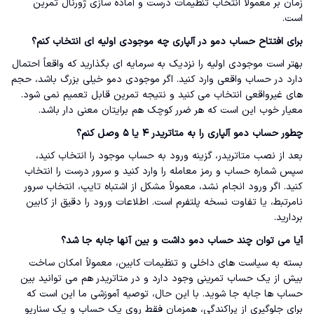
زمان بر معمولاً انتخاب تنظیمات درست و آماده سازی ژورنال تمرین
است.
برای افتتاح حساب دمو در آلپاری چه موجودی اولیه ای انتخاب کنم؟
بهتر است موجودی اولیه را نزدیک به سرمایه ای بگذارید که واقعاً احتمال
دارد در حساب واقعی وارد کنید. اگر موجودی دمو خیلی بزرگ باشد، حجم
های غیرواقعی انتخاب می کنید و نتیجه تمرین قابل تعمیم نمی شود.
معیار خوب این است که هر ضرر کوچک هم برایتان معنی دار باشد.
چطور حساب دمو آلپاری را به متاتریدر ۴ یا ۵ وصل کنم؟
بعد از نصب متاتریدر، گزینه ورود به حساب موجود را انتخاب کنید،
سپس شماره حساب و رمز معامله را وارد کنید و سرور درست را انتخاب
کنید. اگر ورود انجام نشد، معمولاً مشکل از اشتباه تایپ، انتخاب سرور
نامرتبط، یا تفاوت نسخه پلتفرم است. اطلاعات ورود را دقیق از کابین
بردارید.
آیا می توان چند حساب دمو داشت و بین آنها جابه جا شد؟
بسته به سیاست های داخلی و تنظیمات کابین، معمولاً امکان ساخت
بیش از یک حساب تمرینی وجود دارد و در متاتریدر هم می توانید بین
حساب ها جابه جا شوید. با این حال، توصیه آموزشی ما این است که
برای جلوگیری از پراکندگی، همزمان فقط روی یک حساب و یک سناریو