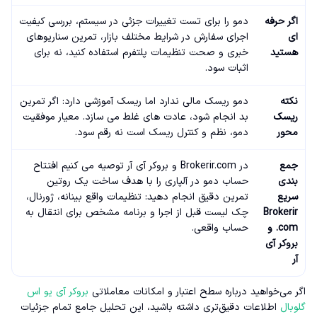
اگر حرفه
دمو را برای تست تغییرات جزئی در سیستم، بررسی کیفیت
ای
اجرای سفارش در شرایط مختلف بازار، تمرین سناریوهای
هستید
خبری و صحت تنظیمات پلتفرم استفاده کنید، نه برای
اثبات سود.
نکته
دمو ریسک مالی ندارد اما ریسک آموزشی دارد: اگر تمرین
ریسک
بد انجام شود، عادت های غلط می سازد. معیار موفقیت
محور
دمو، نظم و کنترل ریسک است نه رقم سود.
جمع
در Brokerir.com و بروکر آی آر توصیه می کنیم افتتاح
بندی
حساب دمو در آلپاری را با هدف ساخت یک روتین
سریع
تمرین دقیق انجام دهید: تنظیمات واقع بینانه، ژورنال،
Brokerir
چک لیست قبل از اجرا و برنامه مشخص برای انتقال به
.com و
حساب واقعی.
بروکر آی
آر
اگر می‌خواهید درباره سطح اعتبار و امکانات معاملاتی
بروکر آی یو اس
گلوبال
اطلاعات دقیق‌تری داشته باشید، این تحلیل جامع تمام جزئیات