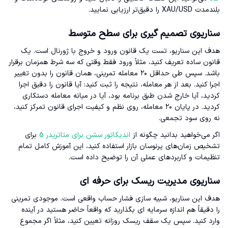
بلندمدت XAU/USD را دقیق‌تر ارزیابی نمایید.
سناریوی تصمیم گیری برای سطح متوسط
هدف این سناریو، تست یک قانون ورود و خروج با ژورنال است. یک
قانون ساده تعریف کنید، مثلاً ورود فقط وقتی که سه شرط همزمان برقرار
باشد. سپس طی حداقل ۲۰ معامله تمرینی، همان قانون را بدون تغییر
اجرا کنید. بعد از هر معامله، نتیجه را ثبت کنید: آیا قانون را دقیق اجرا
کردید، آیا خارج شدن طبق برنامه بود، آیا در میانه معامله دستکاری
کردید. در پایان ۲۰ معامله، روی نظم و کیفیت اجرای قانون تمرکز کنید،
نه روی سود تجمعی.
اگر می‌خواهید بدانید چگونه از
اندیکاتور سشن برای متاتریدر 5
برای
تشخیص زمان‌های پرنوسان بازار استفاده کنید، این آموزش کامل تمام
تنظیمات و کاربردهای عملی آن را توضیح داده است.
سناریوی مدیریت ریسک برای حرفه ای
هدف این سناریو، شبیه سازی فشار حساب واقعی است. موجودی تمرینی
را دقیقاً هم اندازه سرمایه ای بگذارید که واقعاً حاضر هستید در آینده
وارد کنید. سپس یک سقف ریسک روزانه تعیین کنید، مثلاً اگر مجموع