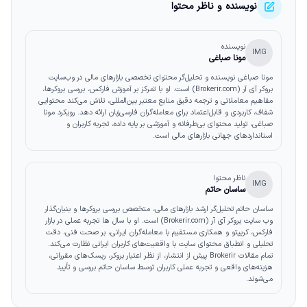
نویسنده و ناظر محتوا
نویسنده
IMG
مونا صباغی
مونا صباغی نویسنده و تحلیل‌گر محتوای تخصصی بازارهای مالی در وب‌سایت
بروکر آی آر (Brokerir.com) است. او با تمرکز بر آموزش فارکس، بررسی بروکرها،
مفاهیم معاملاتی و ترجمه دقیق منابع معتبر بین‌المللی، تلاش می‌کند محتوایی
شفاف، کاربردی و قابل‌اعتماد برای معامله‌گران فارسی‌زبان ارائه دهد. رویکرد مونا
صباغی، تولید محتوای بی‌طرفانه و آموزشی بر پایه داده، تجربه کاربران و
استانداردهای جهانی بازارهای مالی است.
ناظر محتوا
IMG
ساسان حاتم
ساسان حاتم تحلیل‌گر ارشد بازارهای مالی، متخصص بررسی بروکرها و بنیان‌گذار
وب‌ سایت بروکر آی آر (Brokerir.com) است. او با سال‌ ها تجربه عملی در بازار
فارکس، کریپتو و همکاری مستقیم با معامله‌گران ایرانی، بر صحت فنی، دقت
تحلیلی و انطباق محتوای سایت با واقعیت‌های کاربران ایرانی نظارت می‌کند.
تمام مقالات Brokerir پیش از انتشار، از نظر اعتبار بروکر، ریسک‌های مقرراتی،
هزینه‌های واقعی و تجربه عملی کاربران توسط ساسان حاتم بررسی و تأیید
می‌شوند.