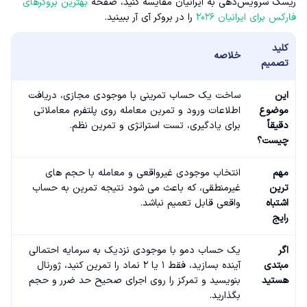
ریسک سرویس‌دهی به ایرانیان مقایسه کنید، صفحه
بهترین بروکرهای
فارکس برای ایرانیان ۲۰۲۶
را در بروکر آی آر ببینید.
کلید
خلاصه
تصمیم
این
ساخت یک حساب تمرینی با موجودی مجازی، دریافت
موضوع
اطلاعات ورود و تمرین معامله روی پلتفرم معاملاتی
دقیقاً
برای یادگیری، تست استراتژی و تمرین نظم.
چیست؟
مهم
انتخاب موجودی غیرواقعی و معامله با حجم های
ترین
غیرمنطقی، که باعث می شود نتیجه تمرین به حساب
اشتباه
واقعی قابل تعمیم نباشد.
رایج
اگر
یک حساب دمو با موجودی نزدیک به سرمایه احتمالی
مبتدی
آینده بسازید، فقط ۱ یا ۲ نماد را تمرین کنید، ژورنال
هستید
بنویسید و تمرکز را روی اجرای صحیح حد ضرر و حجم
بگذارید.