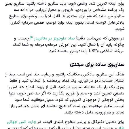
برای اینکه تمرین شما واقعی شود، باید سناریو داشته باشید. سناریو یعنی
یک برنامه مشخص با ورودی، خروجی و معیار ارزیابی. در ادامه سه
سناریو می بینید که هم برای مبتدی ها قابل اجراست و هم برای سطوح
بالاتر قابل توسعه است، بدون اینکه وارد توصیه قطعی سرمایه گذاری
شویم.
در صورتی که نمی‌دانید دقیقاً
نماد داوجونز در متاتریدر 4
چیست و
چگونه باید آن را فعال کنید، این آموزش مرحله‌به‌مرحله به شما کمک
می‌کند شاخص US30 را به‌درستی معامله کنید.
سناریوی ساده برای مبتدی
هدف این سناریو، یادگیری مکانیک پلتفرم و رعایت حد ضرر است. بعد از
افتتاح حساب دمو در آلپاری، یک نماد پرمعامله را انتخاب کنید و فقط
روزی یک بار یک معامله تمرینی باز کنید. قبل از ورود، اندازه حد ضرر را
منطقی تعیین کنید و حجم را طوری بگذارید که اگر حد ضرر خورد، تنها
بخش کوچکی از موجودی تمرینی کم شود. معیار موفقیت شما سود
نیست، معیار موفقیت این است که هیچ معامله ای بدون حد ضرر باز
نماند و هر ورودی دلیل داشته باشد.
برای تحلیل تکنیکال و بررسی سطوح کلیدی قیمت در
چارت انس جهانی
طلا
می‌توانید این صفحه تحلیلی را دنبال کنید و روندهای کوتاه‌مدت و