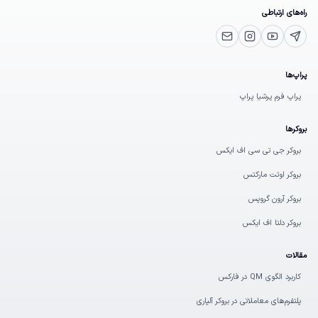
راه‌های ارتباطی
یوتیوب
تلگرام پشتیبانی
اینستاگرام
ایمیل
پراپ‌ها
پراپ فرم پرشیا پراپ
بروکرها
بروکر جی تی سی اف ایکس
بروکر اوتت مارکتس
بروکر آرون گروپس
بروکر دلتا اف ایکس
مقالات
کاربرد الگوی QM در فارکس
پلتفرم‌های معاملاتی در بروکر آلپاری