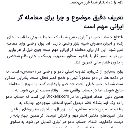
لازم را در اختیار شما قرار می‌دهد.
تعریف دقیق موضوع و چرا برای معامله گر
ایرانی مهم است
افتتاح حساب دمو در آلپاری یعنی شما یک محیط تمرینی با قیمت های
زنده و اجرای سفارش شبیه بازار واقعی دارید، اما پول واقعی وارد معامله
نمی شود. این کار برای معامله گر ایرانی مهم است چون قبل از هر واریز،
می تواند مسیر کار با پلتفرم، منطق مدیریت ریسک و حتی نظم شخصی
را بدون فشار مالی تمرین کند.
برای بسیاری از کاربران، تفاوت اصلی دمو و واقعی در «احساس» است، نه
در دکمه ها. در دمو معمولاً ترس و طمع کمتر فعال است، بنابراین ممکن
است شما در دمو خیلی راحت حد ضرر را رعایت کنید یا سریع از معامله
خارج شوید، اما در حساب واقعی همان رفتار سخت تر می شود. به
همین دلیل، هدف آموزشی ما در Brokerir.com این است که حساب دمو
را به یک آزمایشگاه نظم تبدیل کنیم: انتخاب موجودی نزدیک به
واقعیت، تمرین حجم منطقی، ثبت ژورنال، و اجرای سناریوهای واقعی
مثل اسپردهای متغیر، اخبار مهم و لغزش قیمت. اگر همین چهار پایه را
درست بگذارید، افتتاح حساب دمو در آلپاری تبدیل می شود به سکوی