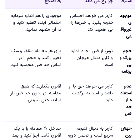
اشتباه
چرا رخ می دهد
راه اصلاح
موجود
کاربر می خواهد احساس
موجودی را هم اندازه سرمایه
ی
قدرت بگیرد یا ضررها را
احتمالی آینده تنظیم کنید و
غیرواق
بی اهمیت کند.
به آن متعهد بمانید.
عی
حجم
ترس از ضرر وجود ندارد
برای هر معامله سقف ریسک
بزرگ و
و کاربر دنبال هیجان
تعیین کنید و حجم را بر
بی
است.
اساس حد ضرر محاسبه کنید.
برنامه
عدم
کاربر می خواهد حق با او
قانون بگذارید که هیچ
استفاد
باشد و امید به برگشت
معامله ای بدون حد ضرر باز
ه از
دارد.
نماند، حتی تمرینی.
حد
ضرر
جهش
کاربر به دنبال نتیجه
حداقل ۲۰ معامله را با یک
بین
سریع است و تحمل دوره
قانون ثابت اجرا کنید و بعد