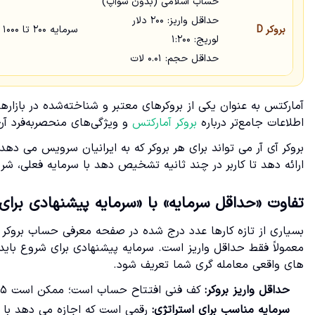
حساب اسلامی (بدون سوآپ)
حداقل واریز: ۲۰۰ دلار
بروکر D
سرمایه ۲۰۰ تا ۱۰۰۰ دلار
لوریج: ۱:۲۰۰
حداقل حجم: ۰.۰۱ لات
آمارکتس به عنوان یکی از بروکرهای معتبر و شناخته‌شده در بازارها
اطلاعات جامع‌تر درباره
بروکر آمارکتس
و ویژگی‌های منحصربه‌فرد آن
بروکر آی آر می تواند برای هر بروکر که به ایرانیان سرویس می
ارائه دهد تا کاربر در چند ثانیه تشخیص دهد با سرمایه فعلی، 
تفاوت «حداقل سرمایه» با «سرمایه پیشنهادی برای
بسیاری از تازه کارها عدد درج شده در صفحه معرفی حساب بروکر 
معمولاً فقط حداقل واریز است. سرمایه پیشنهادی برای شروع باید ب
های واقعی معامله گری شما تعریف شود.
حداقل واریز بروکر:
کف فنی افتتاح حساب است؛ ممکن است ۵، ۱۰ یا ۱۰۰ دلار باشد.
سرمایه مناسب برای استراتژی:
رقمی است که اجازه می دهد با استاپ لاس 