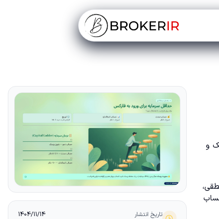
هتر ریسک و
 منطقی،
ه، به تدریج حساب
تاریخ انتشار
1404/11/14