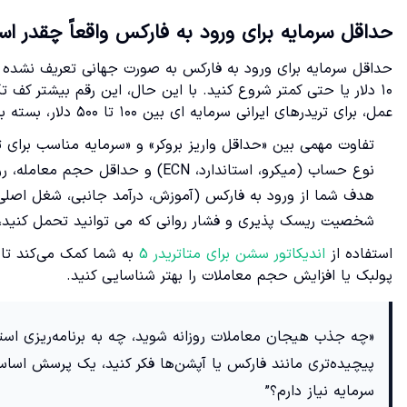
حداقل سرمایه برای ورود به فارکس واقعاً چقدر ا
حداقل سرمایه برای ورود به فارکس به صورت جهانی تعریف نشده ا
۱۰ دلار یا حتی کمتر شروع کنید. با این حال، این رقم بیشتر ک
عمل، برای تریدرهای ایرانی سرمایه ای بین ۱۰۰ تا ۵۰۰ دلار، بسته به هدف و سبک معاملاتی، معقول تر در نظر گرفته می شود.
تفاوت مهمی بین «حداقل واریز بروکر» و «سرمایه مناسب برای تر
نوع حساب (میکرو، استاندارد، ECN) و حداقل حجم معامله، روی رقم منطقی سرمایه اثر مستقیم دارد.
هدف شما از ورود به فارکس (آموزش، درآمد جانبی، شغل اصلی)
شخصیت ریسک پذیری و فشار روانی که می توانید تحمل کنید، ب
استفاده از
اندیکاتور سشن برای متاتریدر 5
به شما کمک می‌کند تا ب
پولبک یا افزایش حجم معاملات را بهتر شناسایی کنید.
«چه جذب هیجان معاملات روزانه شوید، چه به برنامه‌ریزی استرا
پیچیده‌تری مانند فارکس یا آپشن‌ها فکر کنید، یک پرسش اساسی
سرمایه نیاز دارم؟”