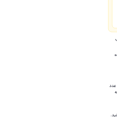
»
عدد
ه