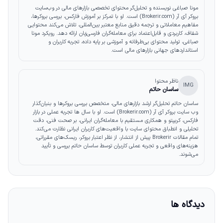
مونا صباغی نویسنده و تحلیل‌گر محتوای تخصصی بازارهای مالی در وب‌سایت
بروکر آی آر (Brokerir.com) است. او با تمرکز بر آموزش فارکس، بررسی بروکرها،
مفاهیم معاملاتی و ترجمه دقیق منابع معتبر بین‌المللی، تلاش می‌کند محتوایی
شفاف، کاربردی و قابل‌اعتماد برای معامله‌گران فارسی‌زبان ارائه دهد. رویکرد مونا
صباغی، تولید محتوای بی‌طرفانه و آموزشی بر پایه داده، تجربه کاربران و
استانداردهای جهانی بازارهای مالی است.
ناظر محتوا
IMG
ساسان حاتم
ساسان حاتم تحلیل‌گر ارشد بازارهای مالی، متخصص بررسی بروکرها و بنیان‌گذار
وب‌ سایت بروکر آی آر (Brokerir.com) است. او با سال‌ ها تجربه عملی در بازار
فارکس، کریپتو و همکاری مستقیم با معامله‌گران ایرانی، بر صحت فنی، دقت
تحلیلی و انطباق محتوای سایت با واقعیت‌های کاربران ایرانی نظارت می‌کند.
تمام مقالات Brokerir پیش از انتشار، از نظر اعتبار بروکر، ریسک‌های مقرراتی،
هزینه‌های واقعی و تجربه عملی کاربران توسط ساسان حاتم بررسی و تأیید
می‌شوند.
دیدگاه ها