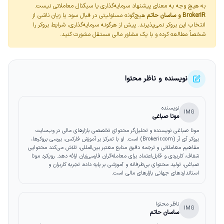
به هیچ وجه به معنای پیشنهاد سرمایه‌گذاری یا سیگنال معاملاتی نیست.
BrokerIR و ساسان حاتم
هیچ‌گونه مسئولیتی در قبال سود یا زیان ناشی از
انتخاب این بروکر نمی‌پذیرند. پیش از هرگونه سرمایه‌گذاری، شرایط بروکر را
شخصاً مطالعه کرده و با یک مشاور مالی مستقل مشورت کنید.
نویسنده و ناظر محتوا
نویسنده
IMG
مونا صباغی
مونا صباغی نویسنده و تحلیل‌گر محتوای تخصصی بازارهای مالی در وب‌سایت
بروکر آی آر (Brokerir.com) است. او با تمرکز بر آموزش فارکس، بررسی بروکرها،
مفاهیم معاملاتی و ترجمه دقیق منابع معتبر بین‌المللی، تلاش می‌کند محتوایی
شفاف، کاربردی و قابل‌اعتماد برای معامله‌گران فارسی‌زبان ارائه دهد. رویکرد مونا
صباغی، تولید محتوای بی‌طرفانه و آموزشی بر پایه داده، تجربه کاربران و
استانداردهای جهانی بازارهای مالی است.
ناظر محتوا
IMG
ساسان حاتم