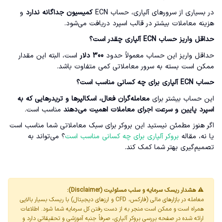
در بسیاری از سرورهای آلپاری، حساب ECN
کمیسیون جداگانه ندارد
و
هزینه معاملات بیشتر در قالب اسپرد دریافت می‌شود.
حداقل واریز حساب ECN آلپاری چقدر است؟
حداقل واریز این حساب معمولاً حدود
300 دلار
است، البته این مقدار
ممکن است بسته به سرور معاملاتی کمی متفاوت باشد.
حساب ECN آلپاری برای چه کسانی مناسب است؟
این حساب بیشتر برای
معامله‌گران فعال، اسکالپرها و تریدرهایی که به
اسپرد پایین و سرعت اجرای معاملات اهمیت می‌دهند
مناسب است.
اگر هنوز مطمئن نیستید این بروکر برای سبک معاملاتی شما مناسب است
یا نه، مقاله
بروکر آلپاری برای چه کسانی مناسب است
؟ می‌تواند به
تصمیم‌گیری بهتر شما کمک کند.
⚠️ هشدار ریسک سرمایه و سلب مسئولیت (Disclaimer):
معامله در بازارهای مالی (فارکس، CFD و ارزهای دیجیتال) با ریسک بسیار بالایی
همراه است و ممکن است منجر به از دست رفتن کل سرمایه شما شود. اطلاعات
ارائه شده در صفحه بررسی بروکر آلپاری، صرفاً جنبه آموزشی و تحقیقاتی دارد و