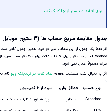
برای اطلاعات بیشتر اینجا کلیک کنید
جدول مقایسه سریع حساب ها (۳ ستون موبایل فرندلی)
اگر فقط یک جدول از این مقاله را می خواهید، همین جدول کافی است: ح
فلزات معمولاً اعمال نمی شود.
اگر به دنبال نفت هستید، صفحه
نماد نفت در تریدینگ ویو
نام دقی
نوع حساب
حداقل واریز
اسپرد از + کمیسیون
Standard
۱۰۰ دلار
اسپرد شناور از ۱٫۳ پیپ، کمیسیون در بسیاری از معاملات جفت ارز و فلزات ندارد
ECN
۲۰۰ دلار
اسپرد شناور از ۰٫۲ پیپ، کمیسیون ۲٫۵ دلار به ازای هر لات و هر طرف روی نمونه EURUSD