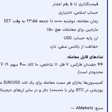
قیمت‌گذاری: تا 5 رقم اعشار
حساب اسلامی: اختیاری
زمان معامله: دوشنبه 00:00 تا جمعه 23:55 به وقت EET
مارجین برای معاملات هج: 50٪
ارز پایه حساب: USD
حفاظت از بالانس منفی: دارد
نمادهای قابل معامله:
محدودتر است).
کمیس
پوزیشن در BTC برابر با 1,000,000 دلار و در سایر ارزهای دیجیتال 300,000 دلار است. اسپرد BTC از 0 پیپ شروع می‌شود.
منبع: AMarkets —