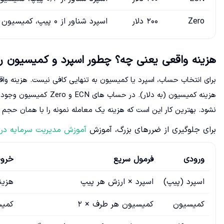
Zero
۲۰۰ دلار
اسپرد شناور از ۰ پیپ، کمیسیون ۵٫۵ دلار به ازای هر لات و هر طرف روی نمونه EURUSD
هزینه واقعی یعنی چه؟ چطور اسپرد و کمیسیون ر
برای انتخاب حساب، اسپرد یا کمیسیون به تنهایی کافی نیست. هزینه وا
هزینه کمیسیون (به دلار)
نشود. بهترین کار این است که هزینه یک معامله نمونه را با همان حجم
برای جلوگیری از ضررهای بزرگ، آموزش
آموزش مدیریت سرمایه در
ورودی
فرمول سریع
خرو
اسپرد (پیپ)
اسپرد × ارزش هر پیپ
هزین
کمیسیون
کمیسیون هر طرف × ۲
کمیس