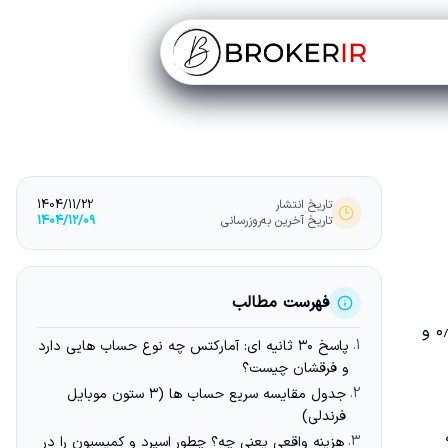
تاریخ انتشار
1404/11/22
تاریخ آخرین به‌روزرسانی
1404/12/09
فهرست مطالب
حداقل واریز، اسپرد و کمیسیون. در منابع رسمی، سه حساب Standard، ECN و Zero با حداقل واریز ۱۰۰ و ۲۰۰ دلار و اسپرد از ۱٫۳، ۰٫۲ و
1.
پاسخ ۳۰ ثانیه ای: آمارکتس چه نوع حساب هایی دارد
و فرقشان چیست؟
2.
جدول مقایسه سریع حساب ها (۳ ستون موبایل
فرندلی)
3.
هزینه واقعی یعنی چه؟ چطور اسپرد و کمیسیون را در