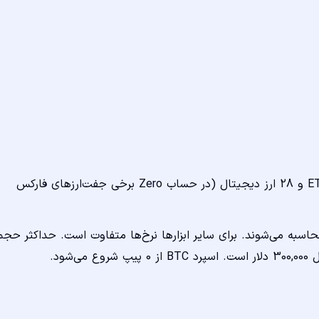
44 جفت‌ارز فارکس، 7 فلز، 11 شاخص، 10 کالا، 400 سهم، 19 ETF و 28 ارز دیجیتال (در حساب Zero برخی جفت‌ارزهای فارکس
یون‌ها به‌ازای هر سمت معامله برای یک لات EUR/USD محاسبه می‌شوند. برای سایر ابزارها نرخ‌ها متفاوت است. حداکثر حج