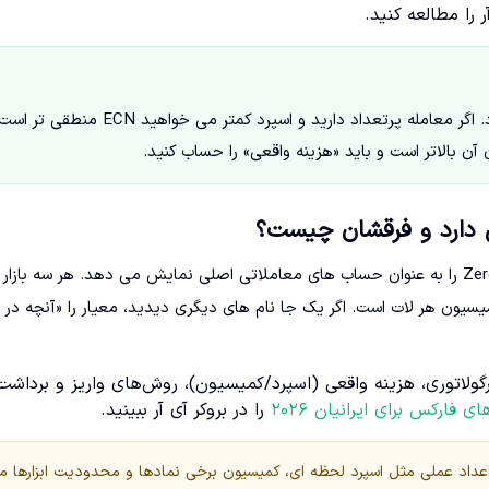
ر را مطالعه کنید.
برای شروع ساده و بدون کمیسیون معمولاً Standard انتخاب می شود. اگر معامله پرتعداد دارید و اسپرد کمتر می خواهید ECN منطقی 
طبق جدول رسمی حساب ها، آمارکتس سه حساب Standard، ECN و Zero را به عنوان حساب های معاملاتی اصلی نمایش می دهد. هر سه بازا
سیون هر لات است. اگر یک جا نام های دیگری دیدید، معیار را «آنچه در
ر رگولاتوری، هزینه واقعی (اسپرد/کمیسیون)، روش‌های واریز و برداشت
ی فارکس برای ایرانیان ۲۰۲۶
را در بروکر آی آر ببینید.
اد عملی مثل اسپرد لحظه ای، کمیسیون برخی نمادها و محدودیت ابزارها م