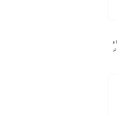
 و
 تر