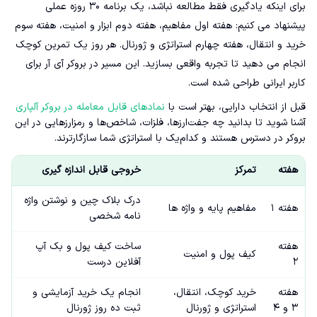
برای اینکه یادگیری فقط مطالعه نباشد، یک برنامه ۳۰ روزه عملی
پیشنهاد می کنیم: هفته اول مفاهیم، هفته دوم ابزار و امنیت، هفته سوم
خرید و انتقال، هفته چهارم استراتژی و ژورنال. هر روز یک تمرین کوچک
انجام می دهید تا تجربه واقعی بسازید. این مسیر در بروکر آی آر برای
کاربر ایرانی طراحی شده است.
قبل از انتخاب دارایی، بهتر است با
نمادهای قابل معامله در بروکر آلپاری
آشنا شوید تا بدانید چه جفت‌ارزها، فلزات، شاخص‌ها و رمزارزهایی در این
بروکر در دسترس هستند و کدام‌یک با استراتژی شما سازگارترند.
هفته
تمرکز
خروجی قابل اندازه گیری
درک بلاک چین و نوشتن واژه
هفته ۱
مفاهیم پایه و واژه ها
نامه شخصی
هفته
ساخت کیف پول و بک آپ
کیف پول و امنیت
۲
آفلاین درست
هفته
خرید کوچک، انتقال،
انجام یک خرید آزمایشی و
۳ و ۴
استراتژی و ژورنال
ثبت ده روز ژورنال