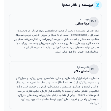
نویسنده و ناظر محتوا
نویسنده
IMG
مونا صباغی
مونا صباغی نویسنده و تحلیل‌گر محتوای تخصصی بازارهای مالی در وب‌سایت
بروکر آی آر (Brokerir.com) است. او با تمرکز بر آموزش فارکس، بررسی بروکرها،
مفاهیم معاملاتی و ترجمه دقیق منابع معتبر بین‌المللی، تلاش می‌کند محتوایی
شفاف، کاربردی و قابل‌اعتماد برای معامله‌گران فارسی‌زبان ارائه دهد. رویکرد مونا
صباغی، تولید محتوای بی‌طرفانه و آموزشی بر پایه داده، تجربه کاربران و
استانداردهای جهانی بازارهای مالی است.
ناظر محتوا
IMG
ساسان حاتم
ساسان حاتم تحلیل‌گر ارشد بازارهای مالی، متخصص بررسی بروکرها و بنیان‌گذار
وب‌ سایت بروکر آی آر (Brokerir.com) است. او با سال‌ ها تجربه عملی در بازار
فارکس، کریپتو و همکاری مستقیم با معامله‌گران ایرانی، بر صحت فنی، دقت
تحلیلی و انطباق محتوای سایت با واقعیت‌های کاربران ایرانی نظارت می‌کند.
تمام مقالات Brokerir پیش از انتشار، از نظر اعتبار بروکر، ریسک‌های مقرراتی،
هزینه‌های واقعی و تجربه عملی کاربران توسط ساسان حاتم بررسی و تأیید
می‌شوند.