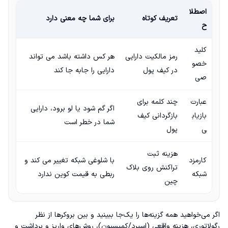
اصطلا
تعریف کوتاه
برای شما چه معنی دارد
ح
کلید
رمز مالکیت دارایی
هر کس داشته باشد می تواند
خصو
در کیف پول
دارایی را جابه جا کند
صی
عبارت
چند کلمه برای
اگر گم شود یا لو برود، دارایی
بازیاب
بازگردانی کیف
شما در خطر است
ی
پول
هزینه ثبت
کارمزد
با شلوغی شبکه تغییر می کند و
تراکنش روی بلاک
شبکه
ربطی به قیمت کوین ندارد
چین
اگر می‌خواهید همه گزینه‌ها را یک‌جا ببینید و بین بروکرها از نظر
رگولاتوری، هزینه واقعی (اسپرد/کمیسیون)، روش‌های واریز و برداشت و