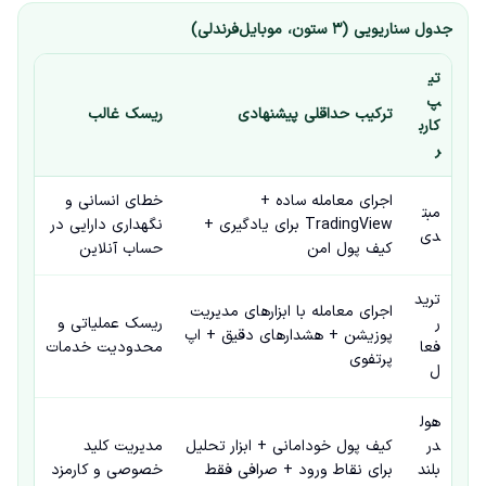
جدول سناریویی (۳ ستون، موبایل‌فرندلی)
تی
پ
ترکیب حداقلی پیشنهادی
ریسک غالب
کارب
ر
اجرای معامله ساده +
خطای انسانی و
مبت
TradingView برای یادگیری +
نگهداری دارایی در
دی
کیف پول امن
حساب آنلاین
ترید
اجرای معامله با ابزارهای مدیریت
ر
ریسک عملیاتی و
پوزیشن + هشدارهای دقیق + اپ
فعا
محدودیت خدمات
پرتفوی
ل
هول
در
کیف پول خودامانی + ابزار تحلیل
مدیریت کلید
بلند
برای نقاط ورود + صرافی فقط
خصوصی و کارمزد