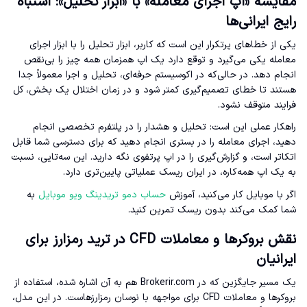
مقایسه «اپ اجرای معامله» با «ابزار تحلیل»: اشتباه
رایج ایرانی‌ها
یکی از خطاهای پرتکرار این است که کاربر، ابزار تحلیل را با ابزار اجرای
معامله یکی می‌گیرد و توقع دارد یک اپ همزمان همه چیز را بی‌نقص
انجام دهد. در حالی‌که در اکوسیستم حرفه‌ای، تحلیل و اجرا معمولاً جدا
هستند تا خطای تصمیم‌گیری کمتر شود و در زمان اختلال یک بخش، کل
فرایند متوقف نشود.
راهکار عملی این است: تحلیل و هشدار را در پلتفرم تخصصی انجام
دهید، اجرای معامله را در بستری انجام دهید که برای دسترسی شما قابل
اتکاتر است، و گزارش‌گیری را در اپ پرتفوی نگه دارید. این سه‌تایی، نسبت
به یک اپ همه‌کاره، در ایران ریسک عملیاتی پایین‌تری دارد.
اگر با موبایل کار می‌کنید، آموزش
حساب دمو تریدینگ ویو موبایل
به
شما کمک می‌کند بدون ریسک تمرین کنید.
نقش بروکرها و معاملات CFD در ترید رمزارز برای
ایرانیان
یک مسیر جایگزین که در Brokerir.com هم به آن اشاره شده، استفاده از
بروکرها و معاملات CFD برای مواجهه با نوسان رمزارزهاست. در این مدل،