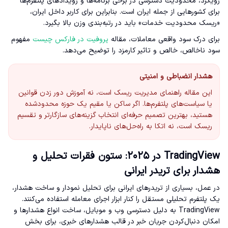
رویکرد، محدودیت دسترسی در برخی برنامه‌ها و رویدادهای پلتفرم‌ها
برای کشورهایی از جمله ایران است. بنابراین برای کاربر داخل ایران،
«ریسک محدودیت خدمات» باید در رتبه‌بندی وزن بالا بگیرد.
برای درک سود واقعی معاملات، مقاله
پروفیت در فارکس چیست
مفهوم
سود ناخالص، خالص و تاثیر کارمزد را توضیح می‌دهد.
هشدار انضباطی و امنیتی
این مقاله راهنمای مدیریت ریسک است، نه آموزش دور زدن قوانین
یا سیاست‌های پلتفرم‌ها. اگر ساکن یا مقیم یک حوزه محدودشده
هستید، بهترین تصمیم حرفه‌ای انتخاب گزینه‌های سازگارتر و تقسیم
ریسک است، نه اتکا به راه‌حل‌های ناپایدار.
TradingView در ۲۰۲۵: ستون فقرات تحلیل و
هشدار برای تریدر ایرانی
در عمل، بسیاری از تریدرهای ایرانی برای تحلیل نمودار و ساخت هشدار،
یک پلتفرم تحلیلی مستقل را کنار ابزار اجرای معامله استفاده می‌کنند.
TradingView به دلیل دسترسی وب و موبایل، ساخت انواع هشدارها و
امکان دنبال‌کردن جریان خبر در قالب هشدارهای خبری، برای بخش