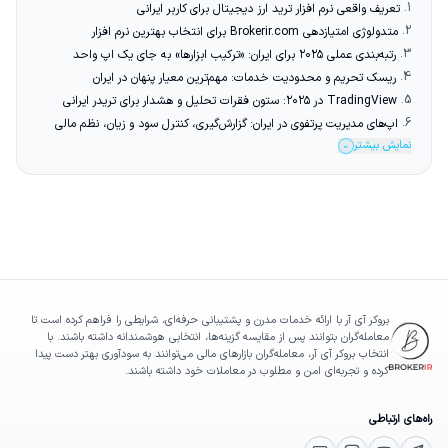
1.
تعریف واقعی نرم افزار ترید ارز دیجیتال برای کاربر ایرانی
2.
متدولوژی امتیازدهی Brokerir.com برای انتخاب بهترین نرم افزار
3.
رتبه‌بندی عملی ۲۰۲۵ برای ایران: «ترکیب ابزارها» به جای یک اپ واحد
4.
ریسک تحریم و محدودیت خدمات: مهم‌ترین معیار پنهان در ایران
5.
TradingView در ۲۰۲۵: ستون فقرات تحلیل و هشدار برای تریدر ایرانی
6.
اپ‌های مدیریت پرتفوی در ایران: گزارش‌گیری، کنترل سود و زیان، نظم مالی
نمایش بیشتر
⌄
بروکر آی آر با ارائه خدمات مدرن و پشتیبانی حرفه‌ای، شرایطی را فراهم کرده است تا
معامله‌گران بتوانند پس از مقایسه گزینه‌ها، انتخابی هوشمندانه داشته باشند. با
انتخاب بروکر آی آر، معامله‌گران بازارهای مالی می‌توانند به سودآوری بهتر دست پیدا
کرده و تجربه‌ای امن و مطلوب در معاملات خود داشته باشند.
راه‌های ارتباطی