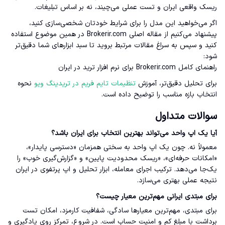
ریسک واقعی ایران و تست عملی می‌چیند، نه بر اساس تبلیغات.
اگر می‌خواهید این مدل را برای شرایط خودتان شخصی‌سازی کنید،
پیشنهاد می‌کنیم از مقاله اصلی Brokerir.com در همین موضوع استفاده
کنید و سپس به سراغ مقالات مرتبط بروید تا سبد ابزارهای شما دقیق‌تر
شود:
راهنمای کامل Brokerir.com برای نرم افزار ترید در ایران
برای تحلیل دقیق‌تر، آموزش
تنظیمات تایم فریم در تریدینگ ویو
نحوه
انتخاب بازه مناسب را توضیح داده است.
سوالات متداول
آیا یک اپ واحد می‌تواند بهترین انتخاب برای ایران باشد؟
معمولاً نه. چون یک اپ واحد به سختی همزمان «دسترسی پایدار»،
«امکانات حرفه‌ای»، «ریسک محدودیت پایین» و «گزارش‌گیری خوب» را
یک‌جا می‌دهد. ترکیب اجرای معامله، ابزار تحلیل و اپ پرتفوی در ایران
نتیجه عملی بهتری می‌سازد.
برای مبتدی ایرانی مهم‌ترین معیار چیست؟
برای مبتدی، مهم‌ترین معیارها سادگی، شفافیت کارمزد، امکان تست
برداشت با مبلغ کم و امنیت حساب است. در شروع، تمرکز روی یادگیری و