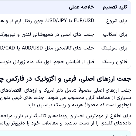
کلید تصمیم
خلاصه عملی
برای شروع
EUR/USD یا USD/JPY، چون رفتار نرم تر و هزینه کمتر دارند
برای اسکالپ
جفت های اصلی در همپوشانی لندن و نیویورک، ب
برای سوئینگ
جفت های کالامحور مثل AUD/USD یا USD/CAD، چون ریتم روندی بهتری دارند
قانون ریسک
قبل از افزایش حجم، اول یک ماه ژورنال بنوی
جفت ارزهای اصلی، فرعی و اگزوتیک در فارکس 
جفت ارزهای اصلی معمولاً شامل دلار آمریکا و ارزهای اقتصادهای 
بسیاری از معامله گران محسوب می شوند. جفت های فرعی بدون دل
نوظهور است که معمولاً هزینه و ریسک بیشتری دارد.
برای اطلاع از مهم‌ترین اخبار و رویدادهای تاثیرگذار بر بازار، مراجع
داده‌های کلیدی را از دست ندهید و معاملات خود را دقیق‌تر برنامه‌