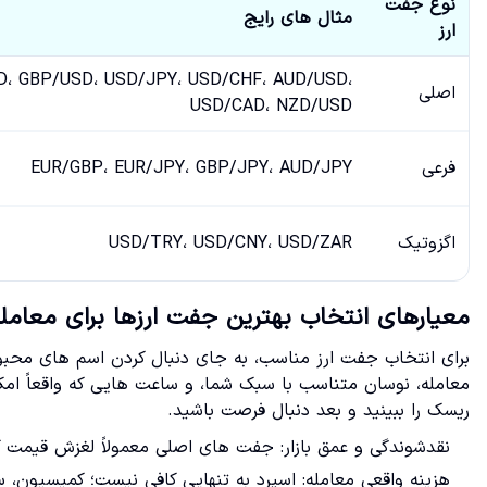
نوع جفت
مثال های رایج
ارز
D، GBP/USD، USD/JPY، USD/CHF، AUD/USD،
اصلی
USD/CAD، NZD/USD
فرعی
EUR/GBP، EUR/JPY، GBP/JPY، AUD/JPY
اگزوتیک
USD/TRY، USD/CNY، USD/ZAR
معیارهای انتخاب بهترین جفت ارزها برای معامل
برای انتخاب جفت ارز مناسب، به جای دنبال کردن اسم های محبوب
ریسک را ببینید و بعد دنبال فرصت باشید.
نقدشوندگی و عمق بازار: جفت های اصلی معمولاً لغزش قیمت کمت
هزینه واقعی معامله: اسپرد به تنهایی کافی نیست؛ کمیسیون،