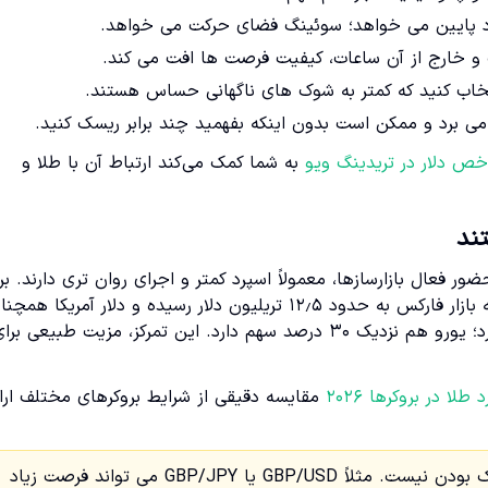
رد پایین می خواهد؛ سوئینگ فضای حرکت می خواهد.
 خارج از آن ساعات، کیفیت فرصت ها افت می کند.
انتخاب کنید که کمتر به شوک های ناگهانی حساس هستند.
ی برد و ممکن است بدون اینکه بفهمید چند برابر ریسک کنید.
ص دلار در تریدینگ ویو
به شما کمک می‌کند ارتباط آن با طلا و
ند
فعال بازارسازها، معمولاً اسپرد کمتر و اجرای روان تری دارند. بر
اساس نتایج پیمایش سه ساله BIS برای آوریل ۲۰۲۵، گردش روزانه بازار فارکس به حدود ۱۲٫۵ تریلیون دلار رسیده و دلار آمریکا هم
محور اصلی معاملات است و در حدود ۹۰ درصد معاملات نقش دارد؛ یورو هم نزدیک ۳۰ درصد سهم دارد. این تمرکز، مزیت طبیعی بر
لا در بروکرها ۲۰۲۶
مقایسه دقیقی از شرایط بروکرهای مختلف ارا
نکته ریسک محور: محبوب بودن یک جفت ارز به معنی کم ریسک بودن نیست. مثلاً GBP/USD یا GBP/JPY می تواند فرصت زیاد