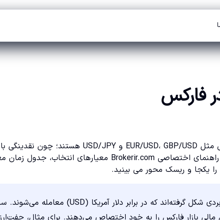
ا
در فارکس
بهترین جفت ارزها برای معامله در فارکس معمولاً جفت های اصلی مثل EUR/USD، GBP/USD و USD/JPY هستند؛ چون نقدینگ
هزینه معامله پایین تر و داده های تحلیلی بیشتری دارند. در این راهنمای اختصاصی Brokerir.com معیارهای انتخاب، ج
را یکجا و ریسک محور می بینید.
«جفت‌ارزهای اصلی اقتصادهای بزرگ جهان بر پایه ارزهای پرکاربردی شکل گرفته‌اند که در برابر دلار آمریکا (USD) معامله می
م از گردش مالی بازار فارکس را به خود اختصاص می‌دهند. برای مثال، جفت‌ارز