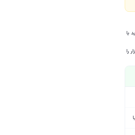
د با
ر را
ا