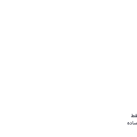
قط
ساده