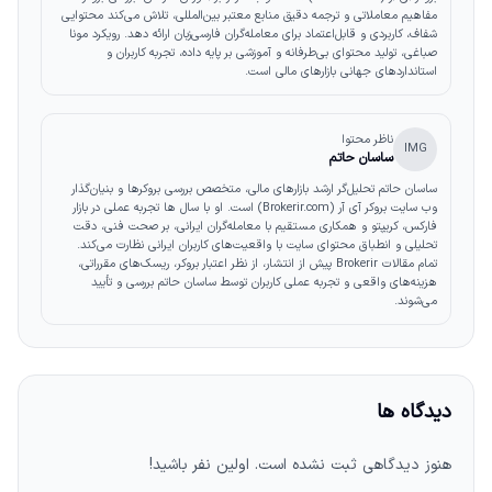
مفاهیم معاملاتی و ترجمه دقیق منابع معتبر بین‌المللی، تلاش می‌کند محتوایی
شفاف، کاربردی و قابل‌اعتماد برای معامله‌گران فارسی‌زبان ارائه دهد. رویکرد مونا
صباغی، تولید محتوای بی‌طرفانه و آموزشی بر پایه داده، تجربه کاربران و
استانداردهای جهانی بازارهای مالی است.
ناظر محتوا
IMG
ساسان حاتم
ساسان حاتم تحلیل‌گر ارشد بازارهای مالی، متخصص بررسی بروکرها و بنیان‌گذار
وب‌ سایت بروکر آی آر (Brokerir.com) است. او با سال‌ ها تجربه عملی در بازار
فارکس، کریپتو و همکاری مستقیم با معامله‌گران ایرانی، بر صحت فنی، دقت
تحلیلی و انطباق محتوای سایت با واقعیت‌های کاربران ایرانی نظارت می‌کند.
تمام مقالات Brokerir پیش از انتشار، از نظر اعتبار بروکر، ریسک‌های مقرراتی،
هزینه‌های واقعی و تجربه عملی کاربران توسط ساسان حاتم بررسی و تأیید
می‌شوند.
دیدگاه ها
هنوز دیدگاهی ثبت نشده است. اولین نفر باشید!