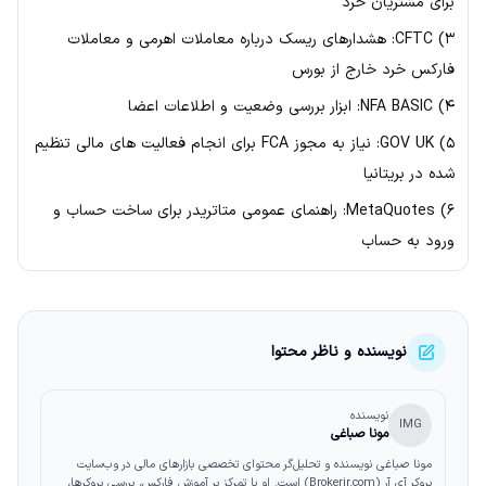
برای مشتریان خرد
۳) CFTC: هشدارهای ریسک درباره معاملات اهرمی و معاملات
فارکس خرد خارج از بورس
۴) NFA BASIC: ابزار بررسی وضعیت و اطلاعات اعضا
۵) GOV UK: نیاز به مجوز FCA برای انجام فعالیت های مالی تنظیم
شده در بریتانیا
۶) MetaQuotes: راهنمای عمومی متاتریدر برای ساخت حساب و
ورود به حساب
نویسنده و ناظر محتوا
نویسنده
IMG
مونا صباغی
مونا صباغی نویسنده و تحلیل‌گر محتوای تخصصی بازارهای مالی در وب‌سایت
بروکر آی آر (Brokerir.com) است. او با تمرکز بر آموزش فارکس، بررسی بروکرها،