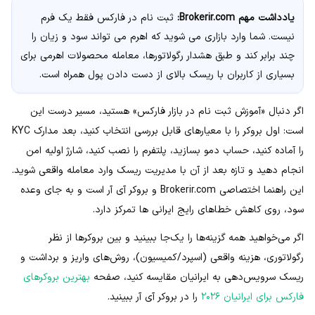
یادداشت مهم Brokerir.com:
ثبت نام در فارکس فقط یک فرم
نیست. شما وارد بازاری می شوید که اهرم می تواند سود و زیان را
چند برابر کند و طبق هشدار رگولاتورها، معامله محصولات اهرمی برای
بسیاری از کاربران با ریسک بالای از دست دادن پول همراه است.
اگر دنبال «آموزش ثبت نام در بازار فارکس» هستید، مسیر درست این
است: اول بروکر را با معیارهای قابل بررسی انتخاب کنید، بعد مدارک KYC
را آماده کنید، حساب دمو بسازید، پلتفرم را نصب کنید، شارژ اولیه امن
انجام دهید و تازه بعد از آن با مدیریت ریسک وارد معامله واقعی شوید.
این راهنما اختصاصی Brokerir.com و بروکر آی آر است و به جای وعده
سود، روی کاهش خطاهای رایج ایرانی ها تمرکز دارد.
اگر می‌خواهید همه گزینه‌ها را یک‌جا ببینید و بین بروکرها از نظر
رگولاتوری، هزینه واقعی (اسپرد/کمیسیون)، روش‌های واریز و برداشت و
ریسک سرویس‌دهی به ایرانیان مقایسه کنید، صفحه
بهترین بروکرهای
فارکس برای ایرانیان ۲۰۲۶
را در بروکر آی آر ببینید.