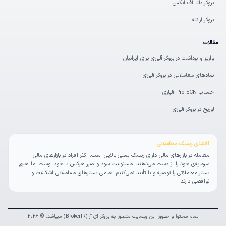
بروکر دلتا اف ایکس
بروکر ارانته
مقالات
واریز و برداشت در بروکر آلپاری برای ایرانیان
نمادهای معاملاتی در بروکر آلپاری
حساب Pro ECN آلپاری
لوریج در بروکر آلپاری
افشای ریسک معاملاتی
معامله در بازارهای مالی دارای ریسک بسیار بالایی است. اکثر افراد در بازارهای مالی
سرمایه‌ی خود را از دست می‌دهند. مسئولیت سود و ضرر هرکس با خود اوست. ما هیچ
بستر معاملاتی را توصیه و یا تأیید نمی‌کنیم. تمامی بسترهای معاملاتی اشکالات و
نواقصی دارند.
تمام محتوا و حقوق این وبسایت متعلق به بروکر-آی-آر (BrokerIR) میباشد. © 2026