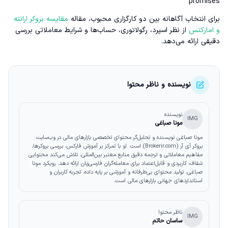
promises
برای انتخاب آگاهانه بین دو کارگزاری محبوب، مقاله
مقایسه بروکر ارانته
و امارکتس
از نظر اسپرد، رگولاتوری، حساب‌ها و شرایط معاملاتی بررسی
دقیقی ارائه می‌دهد.
نویسنده و ناظر محتوا
نویسنده
IMG
مونا صباغی
مونا صباغی نویسنده و تحلیل‌گر محتوای تخصصی بازارهای مالی در وب‌سایت
بروکر آی آر (Brokerir.com) است. او با تمرکز بر آموزش فارکس، بررسی بروکرها،
مفاهیم معاملاتی و ترجمه دقیق منابع معتبر بین‌المللی، تلاش می‌کند محتوایی
شفاف، کاربردی و قابل‌اعتماد برای معامله‌گران فارسی‌زبان ارائه دهد. رویکرد مونا
صباغی، تولید محتوای بی‌طرفانه و آموزشی بر پایه داده، تجربه کاربران و
استانداردهای جهانی بازارهای مالی است.
ناظر محتوا
IMG
ساسان حاتم