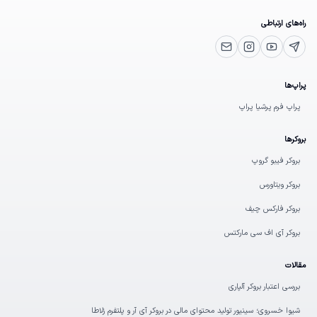
راه‌های ارتباطی
یوتیوب
تلگرام پشتیبانی
اینستاگرام
ایمیل
پراپ‌ها
پراپ فرم پرشیا پراپ
بروکرها
بروکر فیبو گروپ
بروکر ویتاورس
بروکر فارکس چیف
بروکر آی اف سی مارکتس
مقالات
بررسی اعتبار بروکر آلپاری
شیوا خسروی؛ سینیور تولید محتوای مالی در بروکر آی‌ آر و پلتفرم زلاطا