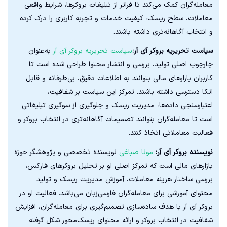
معامله‌گران کمک می‌کند تا فراتر از تبلیغات بروکرها، شرایط واقعی
معاملات، سطح ریسک، کیفیت خدمات و تجربه کاربری را درک کرده
و انتخاب آگاهانه‌تری داشته باشند.
سیاست تحریریه بروکر آی آر:
سیاست تحریریه بروکر آی آر
به‌عنوان
چارچوب اصلی تولید، بررسی و انتشار محتوا طراحی شده است تا
کاربران بازارهای مالی بتوانند به اطلاعات دقیق، بی‌طرفانه و قابل
اتکا دسترسی داشته باشند. تمرکز این سیاست بر شفافیت،
اعتبارسنجی داده‌ها، مدیریت ریسک و جلوگیری از سوگیری تبلیغاتی
است تا معامله‌گران بتوانند تصمیمات آگاهانه‌تری در انتخاب بروکر و
فعالیت معاملاتی اتخاذ کنند.
نویسنده بروکر آی آر:
مونا صباغی
نویسنده تخصصی و پژوهشگر حوزه
بازارهای مالی است که تمرکز اصلی او بر تحلیل بروکرهای فارکس،
بررسی ساختار هزینه معاملات، آموزش مدیریت ریسک و تولید
محتوای آموزشی برای معامله‌گران فارسی‌زبان می‌باشد. فعالیت او در
بروکر آی آر با هدف ساده‌سازی تصمیم‌گیری برای معامله‌گران، افزایش
شفافیت در انتخاب بروکر و ارائه محتوای ریسک‌محور شکل گرفته