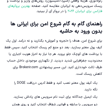
رگولاتوری، هزینه واقعی (اسپرد/کمیسیون)، روش‌های واریز و برداشت و
ریسک سرویس‌دهی به ایرانیان مقایسه کنید، صفحه
بهترین بروکرهای
فارکس برای ایرانیان ۲۰۲۶
را در بروکر آی آر ببینید.
راهنمای گام به گام شروع امن برای ایرانی ها
بدون ورود به حاشیه
برای شروع امن، هدف را «تجربه و آموزش» بگذارید و نه درآمد. اول یک
کیف پول معتبر بسازید، بعد دو منبع کم ریسک انتخاب کنید، سپس فقط
با برداشت های کوچک جلو بروید. هر جا نیاز به احراز هویت اجباری یا
محدودیت جغرافیایی شدید دیدید، از نگهداری موجودی داخل حساب
طرف ثالث خودداری کنید. این مسیر پیشنهادی Brokerir.com برای
کاهش ریسک است.
یک کیف پول معتبر نصب کنید و فقط آدرس دریافت DOGE را
نگه دارید.
یک ایمیل جداگانه برای ثبت نام سرویس های پاداش بسازید.
دو سرویس با سابقه و قوانین شفاف انتخاب کنید و روی همان