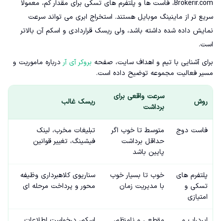
Brokerir.com، فاست ها و پلتفرم های تسکی برای مقدار کم، معمولاً
سریع تر از ماینینگ موبایل هستند. استخراج ابری می تواند سرعت
نمایش داده شده داشته باشد، ولی ریسک قراردادی و اسکم آن بالاتر
است.
برای آشنایی با تیم و اهداف سایت، صفحه
بروکر آی آر
درباره ماموریت و
مسیر فعالیت مجموعه توضیح داده است.
سرعت واقعی برای
روش
ریسک غالب
برداشت
فاست دوج
متوسط تا خوب اگر
تبلیغات مخرب، لینک
حداقل برداشت
فیشینگ، تغییر قوانین
پایین باشد
پلتفرم های
خوب تا بسیار خوب
سناریوی کلاهبرداری وظیفه
تسکی و
با مدیریت زمان
محور و پرداخت مرحله ای
امتیازی
ایردراپ و
مقطعی و نامنظم،
اسکم، درخواست اطلاعات