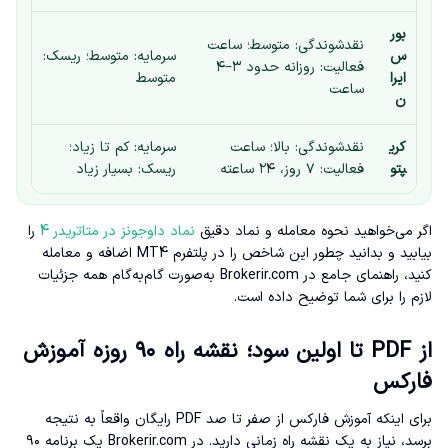
بور
نقدشوندگی: متوسط؛ ساعت
س
سرمایه: متوسط؛ ریسک:
فعالیت: روزانه حدود ۳–۴
ایرا
متوسط
ساعت
ن
کری
نقدشوندگی: بالا؛ ساعت
سرمایه: کم تا زیاد؛
پتو
فعالیت: ۷ روز، ۲۴ ساعته
ریسک: بسیار زیاد
اگر می‌خواهید نحوه معامله و نماد دقیق
نماد داوجونز در متاتریدر 4
را
بیابید و بدانید چطور این شاخص را در پلتفرم MT4 اضافه و معامله
کنید، راهنمای جامع در Brokerir.com به‌صورت گام‌به‌گام همه جزئیات
لازم را برای شما توضیح داده است.
از PDF تا اولین سود؛ نقشه راه ۹۰ روزه آموزش
فارکس
برای اینکه آموزش فارکس از صفر تا صد PDF رایگان واقعاً به نتیجه
برسد، نیاز به یک نقشه راه زمانی دارید. در Brokerir.com یک برنامه ۹۰