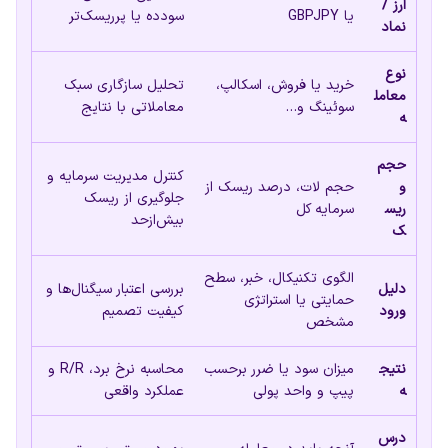
ارز /
یا GBPJPY
سودده یا پرریسک‌تر
نماد
نوع
خرید یا فروش، اسکالپ،
تحلیل سازگاری سبک
معامل
سوئینگ و…
معاملاتی با نتایج
ه
حجم
کنترل مدیریت سرمایه و
و
حجم لات، درصد ریسک از
جلوگیری از ریسک
ریس
سرمایه کل
بیش‌ازحد
ک
الگوی تکنیکال، خبر، سطح
دلیل
بررسی اعتبار سیگنال‌ها و
حمایتی یا استراتژی
ورود
کیفیت تصمیم
مشخص
نتیج
میزان سود یا ضرر برحسب
محاسبه نرخ برد، R/R و
ه
پیپ و واحد پولی
عملکرد واقعی
درس