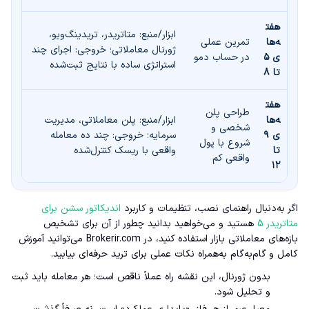
هفت
ابزار/منبع: متاتریدر، تریدینگ‌ویو،
ه‌ها
تمرین عملی
ژورنال معاملاتی؛ خروجی: اجرای چند
ی ۵
در حساب دمو
استراتژی ساده با نتایج ثبت‌شده
تا ۸
هفت
طراحی پلن
ه‌ها
ابزار/منبع: پلن معاملاتی، مدیریت
شخصی و
ی ۹
سرمایه؛ خروجی: چند ده معامله
شروع با پول
تا
واقعی با ریسک کنترل‌شده
واقعی کم
۱۲
اگر به‌دنبال راهنمای نصب، تنظیمات و کاربرد
اندیکاتور سشن برای
متاتریدر 5
هستید و می‌خواهید بدانید چطور از آن برای تشخیص
بازه‌های معاملاتی بازار استفاده کنید، در Brokerir.com می‌توانید آموزش
کامل و گام‌به‌گام به‌همراه نکات عملی برای ترید حرفه‌ای بیابید.
بدون ژورنال، این نقشه راه عملاً ناقص است؛ هر معامله باید ثبت
و تحلیل شود.