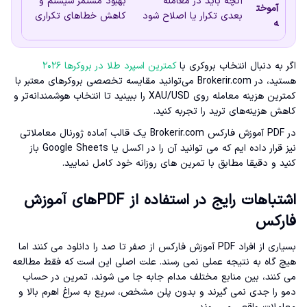
آنچه باید در معامله
بهبود مستمر سیستم و
آموخت
بعدی تکرار یا اصلاح شود
کاهش خطاهای تکراری
ه
اگر به دنبال انتخاب بروکری با
کمترین اسپرد طلا در بروکرها ۲۰۲۶
هستید، در Brokerir.com می‌توانید مقایسه تخصصی بروکرهای معتبر با
کمترین هزینه معامله روی XAU/USD را ببینید تا انتخاب هوشمندانه‌تر و
کاهش هزینه‌های ترید را تجربه کنید.
در PDF آموزش فارکس Brokerir.com یک قالب آماده ژورنال معاملاتی
نیز قرار داده ایم که می توانید آن را در اکسل یا Google Sheets باز
کنید و دقیقا مطابق با تمرین های روزانه خود کامل نمایید.
اشتباهات رایج در استفاده از PDFهای آموزش
فارکس
بسیاری از افراد PDF آموزش فارکس از صفر تا صد را دانلود می کنند اما
هیچ گاه به نتیجه عملی نمی رسند. علت اصلی این است که فقط مطالعه
می کنند، بین منابع مختلف مدام جابه جا می شوند، تمرین در حساب
دمو را جدی نمی گیرند و بدون پلن مشخص، سریع به سراغ اهرم بالا و