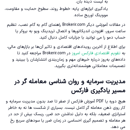
به لیست دیده بان.
یادگیری ابزارهای پایه: خطوط روند، سطوح حمایت و مقاومت،
مووینگ اوریج ساده.
در مقالات آموزشی دیگر Brokerir.com راهنمای گام به گام نصب، تنظیم
ساعت سرور، افزودن اندیکاتورها و اتصال تریدینگ ویو به بروکر یا
حساب دمو را می توانید با جزئیات کامل دنبال کنید.
برای اطلاع از آخرین رویدادهای اقتصادی و تاثیر آن‌ها بر بازارهای مالی،
به
تقویم اقتصادی فارکس امروز
در Brokerir.com مراجعه کنید تا
داده‌های به‌روز درباره خبرهای مهم و زمان‌بندی انتشارشان را ببینید و
تصمیمات معاملاتی هوشمندانه‌تری بگیرید.
مدیریت سرمایه و روان شناسی معامله گر در
مسیر یادگیری فارکس
هیچ دوره یا PDF آموزش فارکس از صفر تا صد بدون مدیریت سرمایه و
کار روی ذهن معامله گر کامل نیست. بسیاری از شکست ها نه به خاطر
استراتژی ضعیف، بلکه به دلیل نداشتن حد ضرر، ریسک بیش از حد در
هر معامله و تصمیم گیری احساسی در زمان ضرر یا سودهای سریع رخ
می دهد.