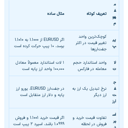
م
ف
تعریف کوتاه
مثال ساده
هو
م
کوچک‌ترین واحد
پی
اگر EURUSD از 1.1000 به 1.1010
تغییر قیمت در اکثر
پ
برسد، ۱۰ پیپ حرکت کرده است
جفت‌ارزها
لا
واحد استاندارد حجم
۱ لات استاندارد معمولاً معادل
ت
معامله در فارکس
۱۰۰٬۰۰۰ واحد ارز پایه است
ج
ف
نرخ تبدیل یک ارز به
در جفت‌ارز EURUSD، یورو ارز
ت‌
ارز دیگر
پایه و دلار ارز متقابل است
ارز
اس
تفاوت قیمت خرید و
اگر قیمت خرید 1.1001 و فروش
پر
فروش در لحظه
1.0999 باشد، اسپرد ۲ پیپ است
د