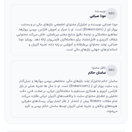
نویسنده
IMG
مونا صباغی
مونا صباغی نویسنده و تحلیل‌گر محتوای تخصصی بازارهای مالی در وب‌سایت
بروکر آی آر (Brokerir.com) است. او با تمرکز بر آموزش فارکس، بررسی بروکرها،
مفاهیم معاملاتی و ترجمه دقیق منابع معتبر بین‌المللی، تلاش می‌کند محتوایی
شفاف، کاربردی و قابل‌اعتماد برای معامله‌گران فارسی‌زبان ارائه دهد. رویکرد مونا
صباغی، تولید محتوای بی‌طرفانه و آموزشی بر پایه داده، تجربه کاربران و
استانداردهای جهانی بازارهای مالی است.
ناظر محتوا
IMG
ساسان حاتم
ساسان حاتم تحلیل‌گر ارشد بازارهای مالی، متخصص بررسی بروکرها و بنیان‌گذار
وب‌ سایت بروکر آی آر (Brokerir.com) است. او با سال‌ ها تجربه عملی در بازار
فارکس، کریپتو و همکاری مستقیم با معامله‌گران ایرانی، بر صحت فنی، دقت
تحلیلی و انطباق محتوای سایت با واقعیت‌های کاربران ایرانی نظارت می‌کند.
تمام مقالات Brokerir پیش از انتشار، از نظر اعتبار بروکر، ریسک‌های مقرراتی،
هزینه‌های واقعی و تجربه عملی کاربران توسط ساسان حاتم بررسی و تأیید
می‌شوند.