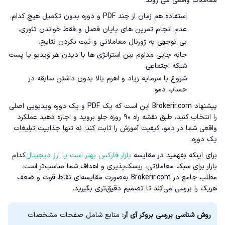
معاملات واقعی می روند.
استفاده هم زمان از چند PDF و دوره بدون تکمیل هیچ کدام.
عدم انجام تمرین های پایان فصل و فقط خواندن تئوری.
بی توجهی به ژورنال معاملاتی و ثبت نکردن نتایج.
جابه جایی مداوم بین استراتژی ها با دیدن هر ویدیو یا پست
شبکه اجتماعی.
شروع با سرمایه زیاد و اهرم بالا بدون داشتن سابقه در
حساب دمو.
پیشنهاد Brokerir.com این است که یک PDF و یک دوره ویدیویی اصلی
را انتخاب کنید، طبق نقشه راه ۹۰ روزه جلو بروید و اجازه دهید عملکرد
واقعی شما در دمو، کیفیت آموزش را ثابت کند؛ نه تنها جذابیت تبلیغات
یک دوره.
برای اینکه بفهمید در مقایسه
بازار فارکس بهتر است یا ارز دیجیتال
کدام
بازار برای سبک معاملاتی، ریسک‌پذیری و اهداف شما مناسب‌تر است،
مطلب جامع در Brokerir.com به‌صورت مقایسه‌ای نقاط قوت و ضعف
هریک را بررسی می‌کند تا تصمیم دقیق‌تری بگیرید.
روش شناسی بررسی بروکر آی آر:
منابع شامل صفحات مشخصات