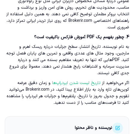
عمومی درباره مسائل مخصوص کاربران ایرانی مثل نوع رگولاتوری
مناسب، محدودیت های تحریم، روش های امن واریز و برداشت و
انتخاب بروکر مطمئن توضیح کافی نمی دهند. به همین دلیل استفاده از
راهنماهای اختصاصی Brokerir.com که روی نیاز تریدر ایرانی تمرکز دارد،
ضروری است.
4. چطور بفهمم یک PDF آموزش فارکس باکیفیت است؟
به نام نویسنده، تاریخ انتشار، سطح جزئیات درباره ریسک اهرم و
مارجین، وجود مثال های عددی واقعی و تمرین های پایان فصل توجه
کنید. PDFهایی که تنها به تعریف مفاهیم بسنده می کنند و درباره
مدیریت سرمایه و اشتباهات رایج هشدار نمی دهند، معمولاً برای شروع
جدی کافی نیستند.
اگر می‌خواهید از
تاریخ لیست شدن ایردراپ‌ها
و زمان دقیق عرضه
کوین‌های تازه وارد به بازار اطلاع پیدا کنید، در Brokerir.com می‌توانید
تقویم و جدول به‌روز با تاریخ، پلتفرم‌ها و جزئیات هر ایردراپ را مشاهده
کنید تا فرصت‌های مناسب را از دست ندهید.
نویسنده و ناظر محتوا