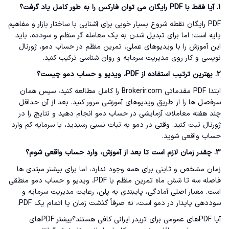
1. آیا فقط با PDF رایگان می توان فارکس را به طور کامل یاد گرفت؟
PDF رایگان نقطه شروع بسیار خوبی برای آشنایی با ساختار بازار و مفاهیم
پایه است؛ اما برای تبدیل شدن به یک معامله گر منظم و سودده، باید
این آموزش را با ویدیوهای عملی، تمرین منظم در حساب دمو، ژورنال
نویسی و کار روی مدیریت سرمایه و روان شناسی ترکیب کنید.
2. بهترین ترتیب استفاده از PDF، ویدیو و حساب دمو چیست؟
ابتدا PDF مقدماتی Brokerir.com را کامل مطالعه کنید، سپس همان
سرفصل ها را از طریق ویدیوهای آموزشی مرور کنید. بعد از آن حداقل
چند هفته معاملات آزمایشی در حساب دمو انجام دهید و نتایج را در
ژورنال ثبت کنید. وقتی در دمو به ثبات نسبی رسیدید، با سرمایه کم وارد
حساب واقعی شوید.
3. چقدر زمان لازم است تا بعد از آموزش، وارد حساب واقعی شوم؟
زمان مشخص و ثابتی برای همه وجود ندارد، اما برای بیشتر مبتدی ها
فاصله سه تا شش ماه تمرین منظم با PDF، ویدیو و حساب دمو منطقی
است. معیار اصلی آمادگی، پایبندی به پلن، رعایت مدیریت سرمایه و
سوددهی پایدار در دمو است، نه صرفاً گذشت زمان یا اتمام یک PDF.
آیا PDFهای عمومی برای تریدر ایرانی کافی هستند؟بیشتر PDFهای