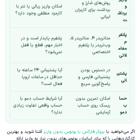
روش‌های شارژ و
و
امکان واریز ریالی یا تتر با
برداشت برای کاربران
برداش
کارمزد منطقی وجود دارد؟
ایرانی
ت
پلتفر
متاتریدر ۴، متاتریدر ۵،
پلتفرم پایدار است و در
م
وب‌تریدر یا پلتفرم
اخبار مهم، قطع یا قفل
معام
اختصاصی
نمی‌شود؟
لاتی
در دسترس بودن
آیا پشتیبانی ۲۴ ساعته یا
پشتیب
پشتیبانی فارسی و
حداقل در ساعات اروپا
انی
پاسخ‌گویی سریع
فعال است؟
حسا
امکان تمرین بدون
آیا شرایط حساب دمو با
ب
ریسک روی حساب
حساب واقعی تفاوت زیادی
دمو
آزمایشی
ندارد؟
اگر می‌خواهید با
بروکر فارکس با بونوس بدون واریز
آشنا شوید و بهترین
کارگزاری‌هایی را که برای ایرانیان بونوس‌های بدون نیاز به واریز ارائه