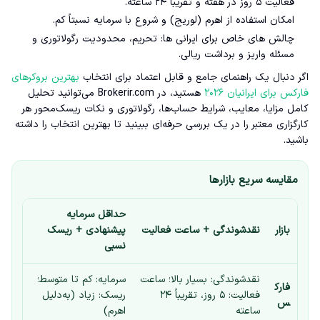
فعالیت ۵ روز در هفته و تقریباً ۲۴ ساعته.
امکان استفاده از اهرم (لوریج) و شروع با سرمایه نسبتاً کم.
چالش های خاص برای ایرانی ها: تحریم، محدودیت رگولاتوری و
مسئله واریز و برداشت ریالی.
اگر دنبال یک راهنمای جامع و قابل اعتماد برای انتخاب
بهترین بروکرهای
فارکس برای ایرانیان ۲۰۲۶
هستید، در Brokerir.com می‌توانید تحلیل
کامل مزایا، معایب، شرایط حساب‌ها، رگولاتوری و نکات ریسک‌محور هر
کارگزاری معتبر را در یک بررسی حرفه‌ای ببینید تا بهترین انتخاب را داشته
باشید.
مقایسه سریع بازارها
حداقل سرمایه
بازار
نقدشوندگی + ساعت فعالیت
پیشنهادی + ریسک
نسبی
نقدشوندگی: بسیار بالا؛ ساعت
سرمایه: کم تا متوسط؛
فارک
فعالیت: ۵ روز، تقریباً ۲۴
ریسک: زیاد (به‌دلیل
س
ساعته
اهرم)