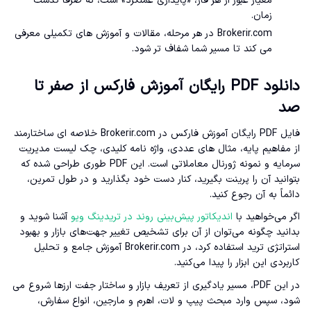
معیار عبور از هر فاز، «پایداری عملکرد» است، نه صرفاً گذشت
زمان.
Brokerir.com در هر مرحله، مقالات و آموزش های تکمیلی معرفی
می کند تا مسیر شما شفاف تر شود.
دانلود PDF رایگان آموزش فارکس از صفر تا
صد
فایل PDF رایگان آموزش فارکس در Brokerir.com خلاصه ای ساختارمند
از مفاهیم پایه، مثال های عددی، واژه نامه کلیدی، چک لیست مدیریت
سرمایه و نمونه ژورنال معاملاتی است. این PDF طوری طراحی شده که
بتوانید آن را پرینت بگیرید، کنار دست خود بگذارید و در طول تمرین،
دائماً به آن رجوع کنید.
اگر می‌خواهید با
اندیکاتور پیش‌بینی روند در تریدینگ ویو
آشنا شوید و
بدانید چگونه می‌توان از آن برای تشخیص تغییر جهت‌های بازار و بهبود
استراتژی ترید استفاده کرد، در Brokerir.com آموزش جامع و تحلیل
کاربردی این ابزار را پیدا می‌کنید.
در این PDF، مسیر یادگیری از تعریف بازار و ساختار جفت ارزها شروع می
شود، سپس وارد مبحث پیپ و لات، اهرم و مارجین، انواع سفارش،