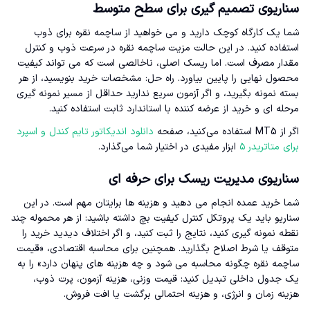
سناریوی تصمیم گیری برای سطح متوسط
شما یک کارگاه کوچک دارید و می خواهید از ساچمه نقره برای ذوب
استفاده کنید. در این حالت مزیت ساچمه نقره در سرعت ذوب و کنترل
مقدار مصرف است. اما ریسک اصلی، ناخالصی است که می تواند کیفیت
محصول نهایی را پایین بیاورد. راه حل: مشخصات خرید بنویسید، از هر
بسته نمونه بگیرید، و اگر آزمون سریع ندارید حداقل از مسیر نمونه گیری
مرحله ای و خرید از عرضه کننده با استاندارد ثابت استفاده کنید.
اگر از MT5 استفاده می‌کنید، صفحه
دانلود اندیکاتور تایم کندل و اسپرد
برای متاتریدر ۵
ابزار مفیدی در اختیار شما می‌گذارد.
سناریوی مدیریت ریسک برای حرفه ای
شما خرید عمده انجام می دهید و هزینه ها برایتان مهم است. در این
سناریو باید یک پروتکل کنترل کیفیت بچ داشته باشید: از هر محموله چند
نقطه نمونه گیری کنید، نتایج را ثبت کنید، و اگر اختلاف دیدید خرید را
متوقف یا شرط اصلاح بگذارید. همچنین برای محاسبه اقتصادی، «قیمت
ساچمه نقره چگونه محاسبه می شود و چه هزینه های پنهان دارد» را به
یک جدول داخلی تبدیل کنید: قیمت وزنی، هزینه آزمون، پرت ذوب،
هزینه زمان و انرژی، و هزینه احتمالی برگشت یا افت فروش.