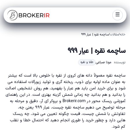
☰
خانه
/
مقالات
/
ساچمه نقره | عیار ۹۹۹
ساچمه نقره | عیار ۹۹۹
نویسنده:
مونا صباغی
طلا و نقره
ساچمه نقره معمولاً دانه های کروی از نقره با خلوص بالا است که بیشتر
به عنوان ماده اولیه برای ذوب، ریخته گری و تولید زیورآلات استفاده می
شود و برای خرید امن باید هم عیار را بفهمید، هم روش تشخیص اصالت
را بدانید و هم بدانید چه زمانی شمش گزینه بهتری است. در این راهنمای
آموزشی ریسک محور در Brokerir.com و بروکر آی آر، دقیق و مرحله به
مرحله توضیح می دهیم ساچمه نقره چیست، عیار ۹۹۹ یعنی چه،
تفاوتش با شمش چیست، قیمت چگونه تعیین می شود، چه ریسک
هایی دارد و چطور خرید را طوری انجام دهید که احتمال خطا و تقلب
کم شود.