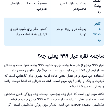
نقدش
بسته به بازار، گاهی
معمولاً راحت تر در بازارهای
وندگ
محدودتر.
عمومی.
ی
کاربر
د
پررنگ تر و رایج تر در
کمتر، مگر برای ذوب کلی یا
صنعت
تولید.
تبدیل به قطعات دیگر.
ی
ساچمه نقره عیار ۹۹۹ یعنی چه؟
عیار ۹۹۹ یعنی از هر ۱۰۰۰ واحد جرم، حدود ۹۹۹ واحد نقره است و بخش
بسیار کوچکی ناخالصی دارد. این عدد معمولاً برای خلوص بسیار بالا
استفاده می شود و در عمل یعنی ماده اولیه بهتری برای کارهایی است که
کیفیت و رنگ و رفتار ذوب مهم است، البته به شرطی که ادعا درست باشد
و راستی آزمایی شده باشد.
نکته مهم این است که عیار یک برچسب نیست، یک ویژگی قابل سنجش
است. بنابراین وقتی درباره «عیار ساچمه نقره ۹۹۹ یعنی چه و چگونه
تشخیص دهیم» صحبت می کنیم، تمرکز روی روش تشخیص است. اگر