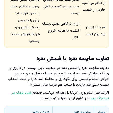
از ظاهر می شود
است و برای تصمیم کافی
آزمون و فاکتور معتبر
خلوص را فهمید
نیست
را محور قرار دهید
ارزان را با معیار
ارزان تر گاهی یعنی ریسک
هر جا ارزان تر
پذیرش، آزمون، و
کیفیت یا هزینه خروج
بود بهتر است
شرایط فروش مجدد
بالاتر
بسنجید
تفاوت ساچمه نقره با شمش نقره
تفاوت ساچمه نقره با شمش نقره در ماهیت ارزش نیست، در کاربری و
ریسک عملیاتی است. ساچمه نقره برای مصرف دقیق و ذوب سریع
طراحی شده و شمش برای نگهداری و معامله استانداردتر است. انتخاب
درست یعنی هم کاربری را ببینید هم هزینه های مسیر را.
اگر شاخص تکنولوژی آمریکا را معامله می‌کنید، صفحه
نماد نزدک در
تریدینگ ویو
نام دقیق آن را معرفی کرده است.
معیار
ساچمه نقره
شمش نقره