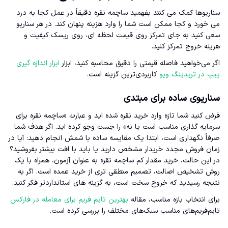
سناریوها کمک می کنند بفهمید ساچمه نقره دقیقاً در عمل کجا به درد
می خورد و کجا ممکن است شما را وارد هزینه پنهان کند. در هر سناریو
سعی کنید به جای تمرکز روی قیمت لحظه ای، روی ریسک کیفیت و
هزینه خروج تمرکز کنید.
اگر می‌خواهید فاصله قیمتی را دقیق محاسبه کنید، ابزار
ابزار اندازه گیری
پیپ در تریدینگ ویو
کاربردی‌ترین گزینه است.
سناریوی ساده برای مبتدی
فرض کنید شما تازه وارد خرید نقره شده اید و عبارت «ساچمه نقره برای
سرمایه گذاری مناسب است یا نه» را جست وجو کرده اید. اگر هدف شما
صرفاً نگهداری است، ابتدا یک مقایسه ساده با شمش انجام دهید: آیا در
زمان فروش مجدد خریدار مشخص دارید یا باید با افت بیشتر بفروشید؟
در این حالت، خرید مقدار کم ساچمه نقره به عنوان آزمون، همراه با یک
روش تشخیص اصالت، تصمیم منطقی تری از خرید عمده است. اگر به
نتیجه رسیدید که خروج سخت است، به گزینه های استانداردتر فکر کنید.
برای انتخاب بازه مناسب، مقاله
بهترین تایم فریم برای معامله در فارکس
تایم‌فریم‌های مناسب سبک‌های مختلف را بررسی کرده است.