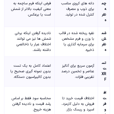
چم
دانه های کروی مناسب
فرض اینکه فرم ساچمه به
ه
برای ذوب و مصرف
معنی کیفیت بالاتر از شمش
نقر
کنترل شده در تولید.
است یا برعکس.
ه
شم
نقره ریخته شده در قالب
نادیده گرفتن اینکه برخی
ش
با وزن و فرم مشخص
شمش ها نیز می توانند
نقر
برای سرمایه گذاری یا
اختلاف عیار یا ناخالصی
ه
ذخیره.
داشته باشند.
تس
آزمون سریع برای آنالیز
اعتماد کامل به یک تست
ت
عناصر و تخمین درصد
بدون نمونه گیری صحیح یا
XR
تقریبی فلزات.
بدون کالیبراسیون دستگاه.
F
اف
ت
اختلاف قیمت خرید تا
محاسبه سود فقط بر اساس
فر
فروش به دلیل کارمزد،
رشد قیمت و نادیده گرفتن
و
اسپرد و ریسک بازار.
هزینه خروج.