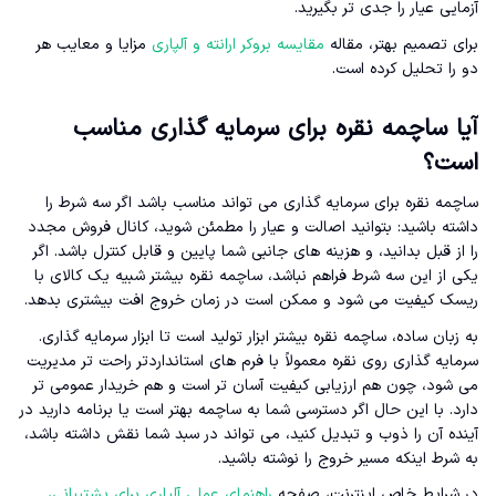
آزمایی عیار را جدی تر بگیرید.
برای تصمیم بهتر، مقاله
مقایسه بروکر ارانته و آلپاری
مزایا و معایب هر
دو را تحلیل کرده است.
آیا ساچمه نقره برای سرمایه گذاری مناسب
است؟
ساچمه نقره برای سرمایه گذاری می تواند مناسب باشد اگر سه شرط را
داشته باشید: بتوانید اصالت و عیار را مطمئن شوید، کانال فروش مجدد
را از قبل بدانید، و هزینه های جانبی شما پایین و قابل کنترل باشد. اگر
یکی از این سه شرط فراهم نباشد، ساچمه نقره بیشتر شبیه یک کالای با
ریسک کیفیت می شود و ممکن است در زمان خروج افت بیشتری بدهد.
به زبان ساده، ساچمه نقره بیشتر ابزار تولید است تا ابزار سرمایه گذاری.
سرمایه گذاری روی نقره معمولاً با فرم های استانداردتر راحت تر مدیریت
می شود، چون هم ارزیابی کیفیت آسان تر است و هم خریدار عمومی تر
دارد. با این حال اگر دسترسی شما به ساچمه بهتر است یا برنامه دارید در
آینده آن را ذوب و تبدیل کنید، می تواند در سبد شما نقش داشته باشد،
به شرط اینکه مسیر خروج را نوشته باشید.
در شرایط خاص اینترنت، صفحه
راهنمای عملی آلپاری برای پشتیبانی،