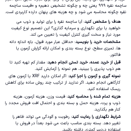
ساچمه نقره ۹۹۹ یعنی چه و چگونه تشخیص دهیم» و «قیمت ساچمه
نقره چگونه محاسبه می شود و چه هزینه های پنهان دارد» کاربردی است.
هدف را مشخص کنید
: آیا ساچمه نقره را برای تولید و ذوب می
خواهید یا برای نگهداری و سرمایه گذاری؟ این تصمیم نوع کیفیت
مورد نیاز و سخت گیری کنترل کیفیت را تعیین می کند.
مشخصات خرید را بنویسید
: حداقل عیار مورد قبول، بازه اندازه دانه
ها، تمیزی سطح، نوع بسته بندی و امکان ارائه گزارش آزمون یا
فاکتور.
قبل از خرید عمده، خرید تستی انجام دهید
: مقدار کم تهیه کنید تا
هم ذوب پذیری را ببینید، هم نمونه را آزمایش کنید.
نمونه گیری و آزمون را اجرا کنید
: اگر امکان دارید XRF یا آزمون های
کارگاهی انجام دهید. اگر ندارید از ترکیب چند روش ساده برای کاهش
ریسک استفاده کنید.
هزینه تمام شده را محاسبه کنید
: قیمت وزن، هزینه آزمون، هزینه
ذوب و پرت، هزینه حمل و بسته بندی و احتمال افت فروش مجدد را
کنار هم بگذارید.
شرایط نگهداری را رعایت کنید
: رطوبت و آلودگی می تواند ظاهر را
تغییر دهد. بسته بندی مناسب باعث می شود بعداً در فروش یا
استفاده دردسر کمتری داشته باشید.