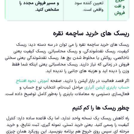
تعیین کننده سود
و مسیر فروش مجدد را
و افت
واقعی است.
مشخص کنید.
فروش
ریسک های خرید ساچمه نقره
ریسک های خرید ساچمه نقره را می توان در سه دسته دید: ریسک
کیفیت، ریسک نقدشوندگی، و ریسک محاسباتی. ریسک کیفیت یعنی
ناخالصی، روکش یا مخلوط شدن بچ ها. ریسک نقدشوندگی یعنی سختی
فروش در زمانی که نیاز دارید. ریسک محاسباتی یعنی اینکه شما فقط
وزن را دیده اید و هزینه های جانبی را ندیده اید.
اگر قصد فعالیت در بازار آپشن را دارید، صفحه
آموزش نحوه افتتاح
حساب باینری آپشن آلپاری
مراحل ثبت‌نام، انتخاب نوع حساب و
فعال‌سازی دسترسی به معاملات باینری را به‌طور کامل توضیح داده است.
چطور ریسک ها را کم کنیم
راه کاهش ریسک یک نسخه واحد ندارد، اما یک قاعده ساده دارد: کنترل
کیفیت را رسمی کنید. یعنی خرید تستی، نمونه گیری، ثبت نتایج، و خرید
مرحله ای. سپس روی خروج هم برنامه بنویسید. این رویکرد همان چیزی