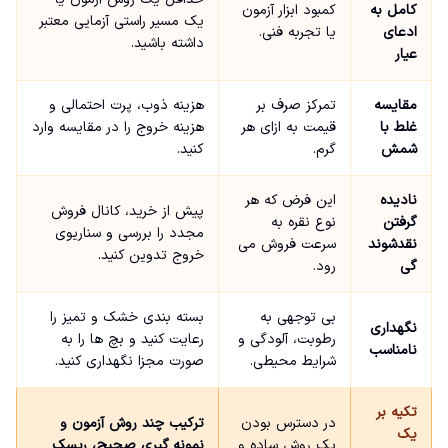
کامل به
کمبود ابزار آزمون
یک مسیر راستی آزمایی معتبر
ادعای
یا تجربه فنی.
داشته باشید.
عیار
مقایسه
تمرکز صرف بر
هزینه ذوب، پرت احتمالی و
غلط با
قیمت به ازای هر
هزینه خروج را در مقایسه وارد
شمش
گرم.
کنید.
نادیده
این فرض که هر
پیش از خرید، کانال فروش
گرفتن
نوع نقره به
مجدد را بررسی و سناریوی
نقدشوند
سرعت فروش می
خروج تدوین کنید.
گی
رود.
بی توجهی به
بسته بندی خشک و تمیز را
نگهداری
رطوبت، آلودگی و
رعایت کنید و بچ ها را به
نامناسب
شرایط محیطی.
صورت مجزا نگهداری کنید.
تکیه بر
در دسترس بودن
ترکیب چند روش آزمون و
یک
یک روش ساده و
نمونه گیری صحیح، ریسک