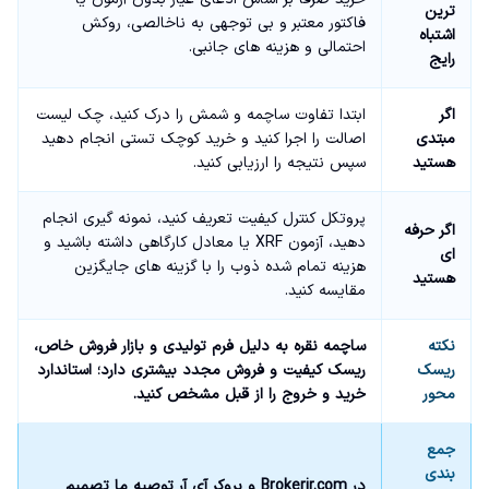
ترین
فاکتور معتبر و بی توجهی به ناخالصی، روکش
اشتباه
احتمالی و هزینه های جانبی.
رایج
اگر
ابتدا تفاوت ساچمه و شمش را درک کنید، چک لیست
مبتدی
اصالت را اجرا کنید و خرید کوچک تستی انجام دهید
هستید
سپس نتیجه را ارزیابی کنید.
پروتکل کنترل کیفیت تعریف کنید، نمونه گیری انجام
اگر حرفه
دهید، آزمون XRF یا معادل کارگاهی داشته باشید و
ای
هزینه تمام شده ذوب را با گزینه های جایگزین
هستید
مقایسه کنید.
نکته
ساچمه نقره به دلیل فرم تولیدی و بازار فروش خاص،
ریسک
ریسک کیفیت و فروش مجدد بیشتری دارد؛ استاندارد
محور
خرید و خروج را از قبل مشخص کنید.
جمع
بندی
در Brokerir.com و بروکر آی آر توصیه ما تصمیم