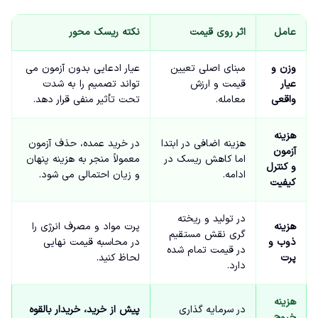
عامل
اثر روی قیمت
نکته ریسک محور
وزن و
مبنای اصلی تعیین
عیار ادعایی بدون آزمون می
عیار
قیمت و ارزش
تواند تصمیم را به شدت
واقعی
معامله.
تحت تأثیر منفی قرار دهد.
هزینه
هزینه اضافی در ابتدا
در خرید عمده، حذف آزمون
آزمون
اما کاهش ریسک در
معمولاً منجر به هزینه پنهان
و کنترل
ادامه.
و زیان احتمالی می شود.
کیفیت
در تولید و ریخته
هزینه
پرت مواد و مصرف انرژی را
گری نقش مستقیم
ذوب و
در محاسبه قیمت نهایی
در قیمت تمام شده
پرت
لحاظ کنید.
دارد.
هزینه
در سرمایه گذاری
پیش از خرید، خریدار بالقوه
خروج