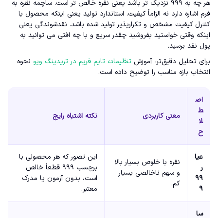
هر چه به ۹۹۹ نزدیک تر باشد یعنی نقره خالص تر است. ساچمه نقره به
فرم اشاره دارد نه الزاماً کیفیت. استاندارد تولید یعنی اینکه محصول با
کنترل کیفیت مشخص و تکرارپذیر تولید شده باشد. نقدشوندگی یعنی
اینکه وقتی خواستید بفروشید چقدر سریع و با چه افتی می توانید به
پول نقد برسید.
برای تحلیل دقیق‌تر، آموزش
تنظیمات تایم فریم در تریدینگ ویو
نحوه
انتخاب بازه مناسب را توضیح داده است.
اص
ط
معنی کاربردی
نکته اشتباه رایج
لا
ح
عیا
این تصور که هر محصولی با
نقره با خلوص بسیار بالا
ر
برچسب ۹۹۹ قطعاً خالص
و سهم ناخالصی بسیار
۹۹
است، بدون آزمون یا مدرک
کم.
۹
معتبر.
سا