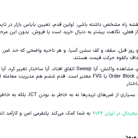
اید یک نقشه راه مشخص داشته باشی. اولین قدم، تعیین بایاس بازار در تایم
فاز فعلی، نگاهت بیشتر به دنبال خرید است یا فروش. بدون این مرحل
و روز قبل، سقف و کف سشن آسیا، و هر ناحیه واضحی که حد ضرر
اف بالقوه حرکت قیمت هستند.
قدم سوم، صبر برای رسیدن قیمت به ناحیه مهم است. قدم چهارم، مشاهده واکنش: آیا Sweep اتفاق افتاد، آیا ساختار تغییر کرد، آیا
جابجایی قیمت قدرت داشت؟ قدم پنجم، جست و جوی ورود روی Order Block یا FVG معتبر است. قدم ششم هم مدیریت م
ختار.
این نظم باعث می شود تصمیم ها از حالت احساسی خارج شوند. بسیاری از ضررهای تریدرها نه به خاطر بد بودن ICT، بلکه به خاط
جیتال در ایران ۲۰۲۶
به شما کمک می‌کند پلتفرمی امن و کارآمد ان