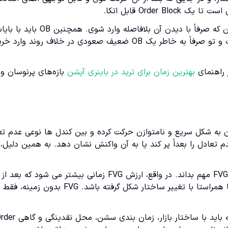
Orde قابل اتکا.
برای استفاده عملی، باید منتظر بازگشت قیمت به OB بمانی، نه این که صرفاً با دیدن آن بلافاصله وارد شوی. همچ
تایم فریم بالاتر همسو باشد. اگر بازار در تایم فریم بالاتر نزولی است و تو صرفاً به خاطر یک OB ضعیف صعودی در خلاف روند وارد
 راهنمای
بهترین زمان برای ترید در باینری آپشن
بازه‌های پرنوسان و
 که قیمت در آن به شکل سریع و نامتوازن حرکت کرده و بین کندل ها نوعی عدم ت
اشتباه رایج این است که معامله گر هر گپ یا فضای بین کندلی را FVG مهم بداند. در واقع، ارزش FVG زمانی بیشتر می شود 
حرکت قدرتمند، در جهت بایاس اصلی، در نزدیکی ناحیه نقدینگی یا همراستا با تغییر ساختار شکل گرفته باشد. FVG ب
در اجرای حرفه ای، FVG به تنهایی سیگنال ورود نیست. این ناحیه باید با ساختار بازار، زمان بندی سش