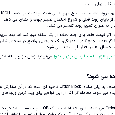
ر کلی نزولی است.
ی از پایان روند قبلی و شروع احتمال تغییر جهت را نشان می دهد.
ا به عنوان تغییر روند تفسیر می کنند.
ار خوانده شود. اگر قیمت فقط برای چند لحظه از یک سقف عبور کند اما بعد سریع
 اگر بعد از جمع کردن نقدینگی، یک جابجایی واضح در ساختار شکل
حتمال تغییر رفتار بازار بیشتر می شود.
د نرم افزار ساعت فارکس برای ویندوز
می‌توانید زمان باز و بسته شدن
Order Block یا بلوک سفارش، یکی از معروف ترین مفاهیم ICT است. به زبان ساده، Order Block ناحیه ای است که در آن 
مهم و سنگین وارد بازار شده اند و اثر آن در حرکت بعدی قیمت دیده می شود. معامله گر ICT از این نواحی برای پیدا کردن ورو
اما مشکل اصلی اینجاست که خیلی ها هر کندل مخالف را Order Block می نامند. این اشتباه است. یک OB خوب معمولاً باید در یک
ار، و در جایی که بعد از آن حرکت قوی و قابل توجهی اتفاق افتاده