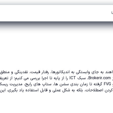
ا
 است که می خواهند به جای وابستگی به اندیکاتورها، رفتار قیمت، نقدینگی و منطق
حرکت بازیگران بزرگ بازار را بهتر درک کنند. در این راهنمای کامل از Brokerir.com، سبک ICT را از پایه تا اجرا بررسی می کنیم؛ از تع
مفاهیم اصلی مثل Liquidity، Market Structure، Order Block و FVG گرفته تا زمان بندی سشن ها، ستاپ های رایج، مدیریت ر
IC را نه فقط در حد حفظ کردن اصطلاحات، بلکه به شکل عملی و قابل استفاده یاد بگیری، این