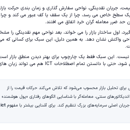
 قیمت، جریان نقدینگی، نواحی سفارش گذاری و زمان بندی حرکت بازار
 یک سطح خاص می رسد، چرا از یک سقف یا کف عبور می کند و چرا
د ضرر معامله گران خرد اتفاق می افتند.
ور تصمیم بگیرد، اول ساختار بازار را می خواند، بعد نواحی مهم نقدینگی را م
حی واکنش نشان دهد. به همین دلیل، این سبک برای کسانی که می
ت.
رای سود قطعی نیست. این سبک فقط یک چارچوب برای بهتر دیدن منطق بازار است.
کسی بدون تمرین، بدون بک تست و بدون مدیریت ریسک وارد آن شود، حتی با دانستن تمام اصطلاحات ICT هم می تواند زیان 
ICT که مخفف Inner Circle Trading است، روشی برای تحلیل بازار محسوب می‌شود که تلاش می‌کند حرکات قیمت را از
 اندیکاتورهای سنتی، معامله‌گر با شناسایی الگوهای رفتاری «پول هوشمند» و
جریان اصلی سرمایه‌های بزرگ تنظیم کند. برای آشنایی بیشتر با مفهوم
ict