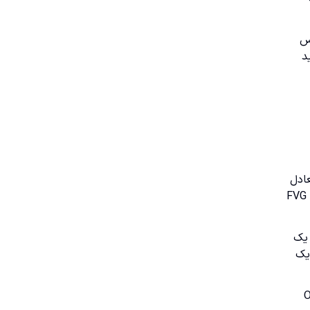
نین OB باید با بایاس
 خرید
عادل
به جا گذاشته است. در نگاه ICT، بازار تمایل دارد بخشی از این عدم تعادل را بعداً پر کند یا به آن واکنش نشان دهد. به همین دلیل، FVG
که بعد از یک
دون زمینه، فقط یک
ن، محل نقدینگی و گاهی Order