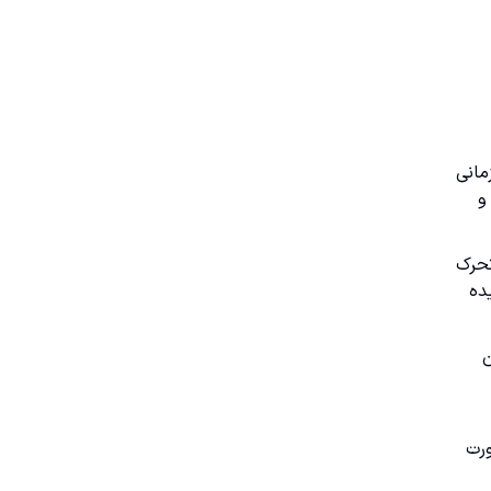
مانی
 و
فاز کم تحرک
ده
ن
ورت