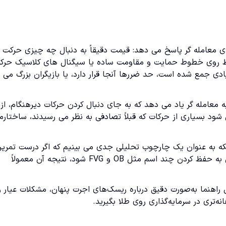
سوال های معامله گر پاسخ می دهد: قیمت دقیقاً به دنبال چه چیزی حرکت
 فقط روی خطوط حمایت و مقاومت ساده یا سیگنال های کلاسیک حرک
ی جمع شده است، حد ضررها آنجا قرار دارد، یا بازیگران بزرگ می
به معامله گر یاد می دهد که به جای دنبال کردن حرکات دیرهنگام، از
 شود بسیاری از حرکات که قبلاً تصادفی به نظر می رسیدند، ساختارمن
 بلکه به عنوان یک چارچوب تحلیلی جدی می بینیم که اگر درست تمری
شود، می تواند کیفیت تصمیم گیری را بالا ببرد. اما اگر فقط تبدیل به حفظ کردن چند اسم مثل OB و FVG شود، نتیجه آن معمولاً
ن راهنما به‌صورت دقیق درباره ریسک‌های اجرت پنهان، مشکلات عیار و
تری در سرمایه‌گذاری روی طلا بگیرید.