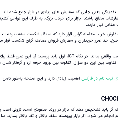
رین تعریف، نقدینگی یعنی جایی که سفارش های زیادی در بازار جمع شده اند. 
شات معلق باشند. بازار برای حرکت بزرگ، به طرف این نواحی کشید
قابل نیاز دارند.
فارش خرید معامله گرانی قرار دارد که منتظر شکست سقف بوده اند.
اشد. برعکس، زیر یک کف واضح، حد ضرر خریداران و سفارش فروش معامله گران شکست قرار م
اشتباه رایج این است که معامله گر هر عبور از سقف یا کف را شکست واقعی بداند. در نگاه ICT، اول باید پرسید: آیا این عبور فقط بر
ت؟ تفاوت بین این دو سؤال، تفاوت بین ورود حرفه ای و گرفتار شدن د
ای ثبت نام در فارکس
اهمیت زیادی دارد و این صفحه به‌طور کامل
 ICT ساختار بازار است. معامله گر باید تشخیص دهد که بازار در روند صعودی است، نزولی است 
جام می شود. اگر بازار پیوسته سقف بالاتر و کف بالاتر بسازد، ساخ