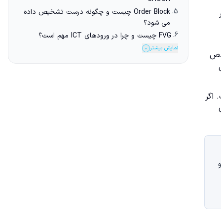
5.
Order Block چیست و چگونه درست تشخیص داده
می شود؟
6.
FVG چیست و چرا در ورودهای ICT مهم است؟
نمایش بیشتر
⌄
شخص
 اگر
های