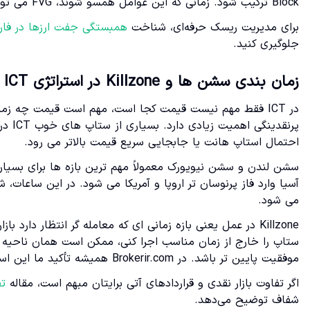
Block ترکیب شود. زمانی که این عوامل همسو شوند، FVG می تواند ناحیه بسیار مناسبی برای ورود با حد ضرر منطقی باشد.
برای مدیریت ریسک حرفه‌ای، شناخت
همبستگی جفت ارزها در فا
جلوگیری کنید.
زمان بندی سشن ها و Killzone در استراتژی ICT
در ICT فقط مهم نیست قیمت کجا است، مهم است قیمت چه زم
پرنقد
احتمال استاپ هانت یا جابجایی سریع قیمت بالاتر می رود.
آسیا وارد فاز پرنوسان تر اروپا و آمریکا می شود. در این ساع
می شود.
Killzone در عمل یعنی بازه زمانی ای که معامله گر انتظار دا
ستاپ را خارج از زمان مناسب اجرا کنی، ممکن است همان ناحیه 
موفقیت پایین تر باشد. در Brokerir.com همیشه تأکید ما این است که ستاپ خوب، بدون زمان خوب، کامل نیست.
اگر تفاوت بازار نقدی و قراردادهای آتی برایتان مبهم است، مقاله
تف
شفاف توضیح می‌دهد.