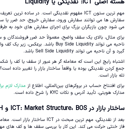
هسته اصلی ICT: نقدینگی یا Liquidity
مهم ترین ستون ICT مفهوم نقدینگی است. در ساده ت
سفارش ها می توانند سفارش ورود، سفارش خروج، حد ضرر یا سفار
می شود چون بازیگران بزرگ برای اجرای سفارش های خود به طرف م
برای مثال، بالای یک سقف واضح، معمولاً حد ضرر فروشندگان و س
ناحیه می تواند Buy Side Liquidity ب
گیرد و آن ناحیه می تواند Sell Side Liquidity باشد.
جمع کردن نقدینگی بوده یا واقعاً ساختار بازار را تغییر داده اس
تله بازار است.
برای افتتاح حساب در بروکرهای بین‌المللی، اطلاع از
مدارک لازم بر
مدارک هویتی، تأیید آدرس و نکات KYC را شرح داده است.
ساختار بازار در ICT: Market Structure، BOS و CHOCH
بعد از نقدینگی، مهم ترین مبحث در
فاز خنثی حرکت می کند. این کار با بررسی سقف ها و کف های مهم ان