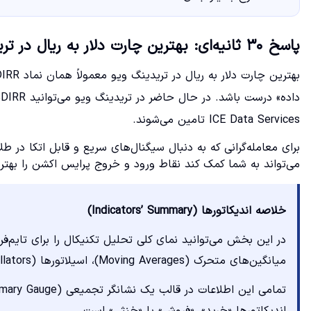
پاسخ ۳۰ ثانیه‌ای: بهترین چارت دلار به ریال در تریدینگ ویو کدام است؟
ICE Data Services تامین می‌شوند.
برای معامله‌گرانی که به دنبال سیگنال‌های سریع و قابل اتکا در ط
می‌تواند به شما کمک کند نقاط ورود و خروج پرایس اکشن را بهتر
خلاصه اندیکاتورها (Indicators’ Summary)
در این بخش می‌توانید نمای کلی تحلیل تکنیکال را برای تایم‌ف
میانگین‌های متحرک (Moving Averages)، اسیلاتورها (Oscillators) و پیوت‌ها (Pivots) است.
اندیکاتورها «خرید»، «فروش» یا «خنثی» است.