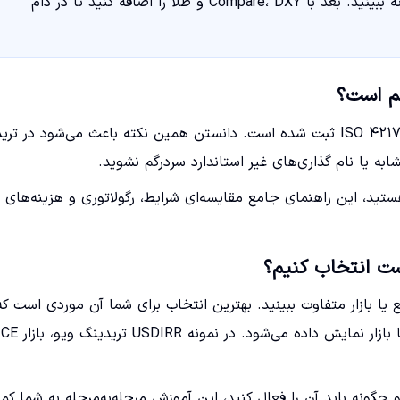
کنید. اگر هدف زمان بندی دقیق‌تر است، چهار ساعته را کنار روزانه ببینید. بعد با Compare، DXY و طلا را اضافه کنید تا در دام
ریال ایران با کد ارزی IRR شناخته می‌شود و این کد در استاندارد ISO 4217 ثبت شده است. دانستن همین نکته باعث می‌شود د
تید، این راهنمای جامع مقایسه‌ای شرایط، رگولاتوری و هزینه‌های
م منبع یا بازار متفاوت ببینید. بهترین انتخاب برای شما آن موردی است که
ونه باید آن را فعال کنید، این آموزش مرحله‌به‌مرحله به شما کم