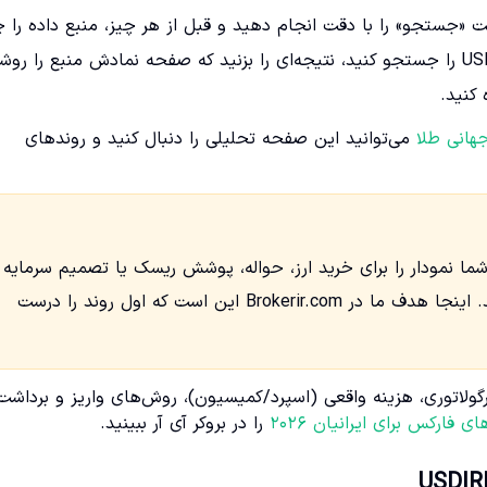
است «جستجو» را با دقت انجام دهید و قبل از هر چیز، منبع داده را
کنید. ساده‌ترین مسیر این است که وارد بخش Chart شوید، USDIRR را جستجو کنید، نتیجه‌ای را بزنید که صفحه نمادش منبع را ر
کنید.
هانی طلا
می‌توانید این صفحه تحلیلی را دنبال کنید و روندهای
 شما نمودار را برای خرید ارز، حواله، پوشش ریسک یا تصمیم سرمایه
گذاری می‌خواهید، «صرفاً به یک عدد روی یک چارت» تکیه نکنید. اینجا هدف ما در Brokerir.com این است که اول روند را درست
ر رگولاتوری، هزینه واقعی (اسپرد/کمیسیون)، روش‌های واریز و برداشت
ی فارکس برای ایرانیان ۲۰۲۶
را در بروکر آی آر ببینید.