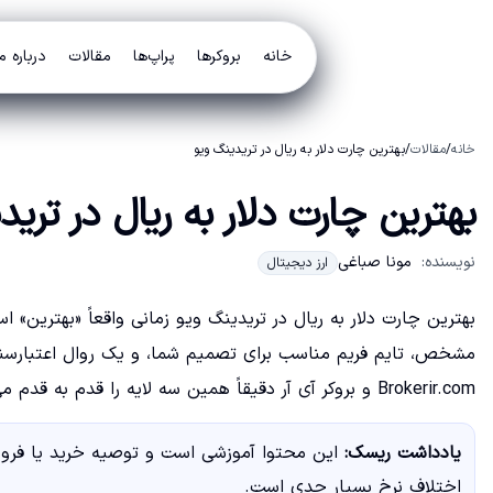
خانه
بروکرها
پراپ‌ها
مقالات
درباره م
خانه
/
مقالات
/
بهترین چارت دلار به ریال در تریدینگ ویو
بهترین چارت دلار به ریال در ترید
نویسنده:
مونا صباغی
ارز دیجیتال
بهترین چارت دلار به ریال در تریدینگ ویو زمانی واقعاً «بهترین»
مشخص، تایم فریم مناسب برای تصمیم شما، و یک روال اعتبارسنجی
Brokerir.com و بروکر آی آر دقیقاً همین سه لایه را قدم به قدم می‌بندد تا اشتباه پرهزینه نکنید.
یادداشت ریسک:
این محتوا آموزشی است و توصیه خرید یا فروش
اختلاف نرخ بسیار جدی است.