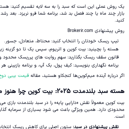
یک روش عملی این است که سبد را به سه لایه تقسیم کنید: هسته،
بازار چند ماه یا چند فصل بد شد، برنامه شما فرو نریزد. بعد رشد
کنید.
روش پیشنهادی Brokerir.com
تیپ ریسک خودتان را انتخاب کنید: محتاط، متعادل، جسور.
هسته را بچینید: بیت کوین و اتریوم، سپس یک تا دو گزینه زی
قانون سقف ریسک بگذارید: سهم روایت های پرریسک محدود و 
برنامه نگهداری بنویسید: کیف پول، بک آپ، و برنامه بازبینی هر
اگر درباره آینده میم‌کوین‌ها کنجکاو هستید، مقاله
قیمت بیبی دوج 
هسته سبد بلندمدت 2025: بیت کوین چرا هنوز مهم است
بیت کوین معمولاً نقش «دارایی پایه» را در سبد بلندمدت بازی
محدودی دارد. همین ویژگی باعث می شود بسیاری از سرمایه گذاران
است.
نقش پیشنهادی در سبد:
ستون اصلی برای کاهش ریسک انتخا