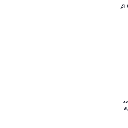
اگر
ضه
لا