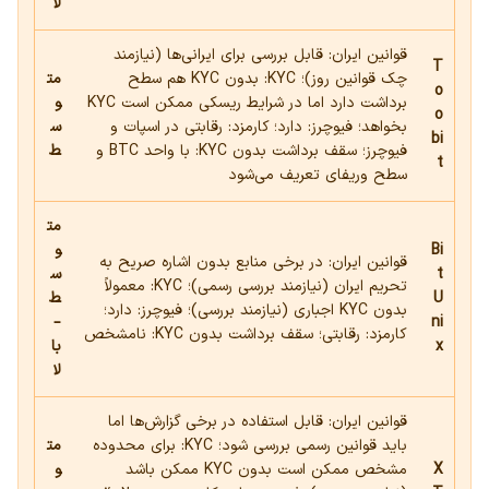
لا
قوانین ایران: قابل بررسی برای ایرانی‌ها (نیازمند
T
چک قوانین روز)؛ KYC: بدون KYC هم سطح
مت
o
برداشت دارد اما در شرایط ریسکی ممکن است KYC
و
o
بخواهد؛ فیوچرز: دارد؛ کارمزد: رقابتی در اسپات و
س
bi
فیوچرز؛ سقف برداشت بدون KYC: با واحد BTC و
ط
t
سطح وریفای تعریف می‌شود
مت
Bi
و
قوانین ایران: در برخی منابع بدون اشاره صریح به
t
س
تحریم ایران (نیازمند بررسی رسمی)؛ KYC: معمولاً
U
ط
بدون KYC اجباری (نیازمند بررسی)؛ فیوچرز: دارد؛
–
ni
کارمزد: رقابتی؛ سقف برداشت بدون KYC: نامشخص
x
با
لا
قوانین ایران: قابل استفاده در برخی گزارش‌ها اما
باید قوانین رسمی بررسی شود؛ KYC: برای محدوده
مت
X
مشخص ممکن است بدون KYC ممکن باشد
و