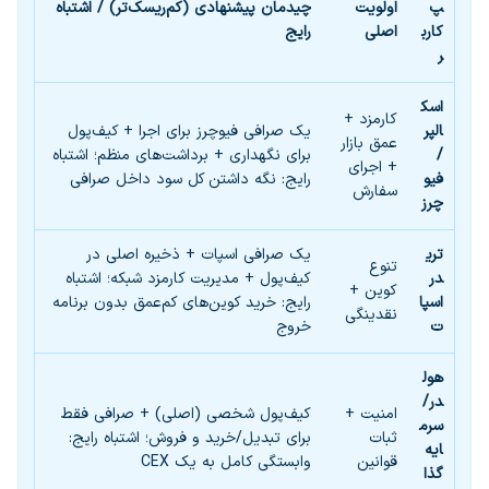
پ
اولویت
چیدمان پیشنهادی (کم‌ریسک‌تر) / اشتباه
کارب
اصلی
رایج
ر
اسک
کارمزد +
الپر
یک صرافی فیوچرز برای اجرا + کیف‌پول
عمق بازار
/
برای نگهداری + برداشت‌های منظم؛ اشتباه
+ اجرای
فیو
رایج: نگه داشتن کل سود داخل صرافی
سفارش
چرز
تری
یک صرافی اسپات + ذخیره اصلی در
تنوع
در
کیف‌پول + مدیریت کارمزد شبکه؛ اشتباه
کوین +
اسپا
رایج: خرید کوین‌های کم‌عمق بدون برنامه
نقدینگی
ت
خروج
هول
در/
امنیت +
کیف‌پول شخصی (اصلی) + صرافی فقط
سرم
ثبات
برای تبدیل/خرید و فروش؛ اشتباه رایج:
ایه‌
قوانین
وابستگی کامل به یک CEX
گذا