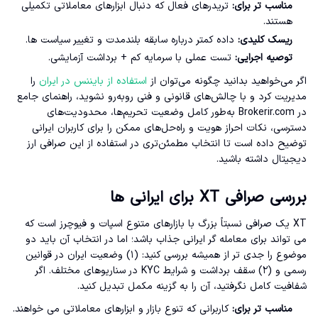
مناسب تر برای:
تریدرهای فعال که دنبال ابزارهای معاملاتی تکمیلی
هستند.
ریسک کلیدی:
داده کمتر درباره سابقه بلندمدت و تغییر سیاست ها.
توصیه اجرایی:
تست عملی با سرمایه کم + برداشت آزمایشی.
اگر می‌خواهید بدانید چگونه می‌توان از
استفاده از بایننس در ایران
را
مدیریت کرد و با چالش‌های قانونی و فنی روبه‌رو نشوید، راهنمای جامع
در Brokerir.com به‌طور کامل وضعیت تحریم‌ها، محدودیت‌های
دسترسی، نکات احراز هویت و راه‌حل‌های ممکن را برای کاربران ایرانی
توضیح داده است تا انتخاب مطمئن‌تری در استفاده از این صرافی ارز
دیجیتال داشته باشید.
بررسی صرافی XT برای ایرانی ها
XT یک صرافی نسبتاً بزرگ با بازارهای متنوع اسپات و فیوچرز است که
می تواند برای معامله گر ایرانی جذاب باشد؛ اما در انتخاب آن باید دو
موضوع را جدی تر از همیشه بررسی کنید: (۱) وضعیت ایران در قوانین
رسمی و (۲) سقف برداشت و شرایط KYC در سناریوهای مختلف. اگر
شفافیت کامل نگرفتید، آن را به گزینه مکمل تبدیل کنید.
مناسب تر برای:
کاربرانی که تنوع بازار و ابزارهای معاملاتی می خواهند.