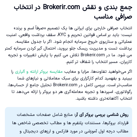
جمع بندی و نقش Brokerir.com در انتخاب
صرافی مناسب
انتخاب صرافی خارجی برای ایرانی ها یک تصمیم «صرفاً اسم و برند»
نیست؛ باید بر اساس قوانین تحریم و KYC، سقف برداشت واقعی، امنیت
عملیاتی و سناریوی خروج سرمایه انجام شود. اگر با جدول مقایسه،
برداشت تست و مدیریت ریسک جلو بروید، احتمال گیر کردن سرمایه کمتر
می شود. ما در Brokerir.com تلاش می کنیم با پایش تغییرات و تجربه
کاربران، مسیر انتخاب را شفاف تر کنیم.
اگر می‌خواهید تفاوت‌ها، مزایا و معایب
مقایسه بروکر ارانته و آلپاری
را
ببینید و بفهمید کدام کارگزاری برای سبک معاملاتی و نیازهای شما
مناسب‌تر است، بررسی کامل در Brokerir.com تحلیل جامع از حساب‌ها،
رگولاتوری، اسپردها و تجربه معامله‌گری هر دو بروکر را ارائه می‌دهد تا
انتخاب آگاهانه‌تری داشته باشید.
روش شناسی بررسی بروکر آی آر:
منابع شامل صفحات مشخصات
قرارداد بروکرها، مستندات پلتفرم ها و مطالب تخصصی شاخص ها
مطالب درجه اول آموزشی در مورد فارکس و ارزهای دیجیتال و