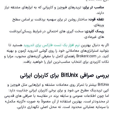
مناسب تر برای:
تریدرهای فیوچرز و کاربرانی که به ابزارهای مشتقه نیاز
دارند.
نقطه قوت:
ساختار روشن تر برای سهمیه برداشت بر اساس سطح
وریفای.
ریسک کلیدی:
سخت گیری های احتمالی در شرایط ریسکی/برداشت
های غیرعادی.
اگر به دنبال بهترین
نرم افزار بک‌ تست فارکس برای اندروید
هستید تا
بتوانید استراتژی‌های معاملاتی خود را روی گوشی اندروید آزمون و بهینه
کنید، در Brokerir.com راهنمای کامل با معرفی گزینه‌های محبوب، مزایا و
نکات کاربردی برای انتخاب مناسب‌ترین ابزار را خواهید یافت.
بررسی صرافی BitUnix برای کاربران ایرانی
BitUnix بیشتر با تمرکز روی معاملات مشتقه و ابزارهایی مثل فیوچرز و
کپی تریدینگ مطرح می شود و برای برخی کاربران ایرانی جذابیت دارد؛
اما چون اطلاعات عمومی و سابقه برند در مقایسه با صرافی های قدیمی
تر محدودتر است، بهترین استفاده از آن معمولاً به صورت «گزینه مکمل»
با سرمایه عملیاتی محدود است، نه محل اصلی نگهداری دارایی.