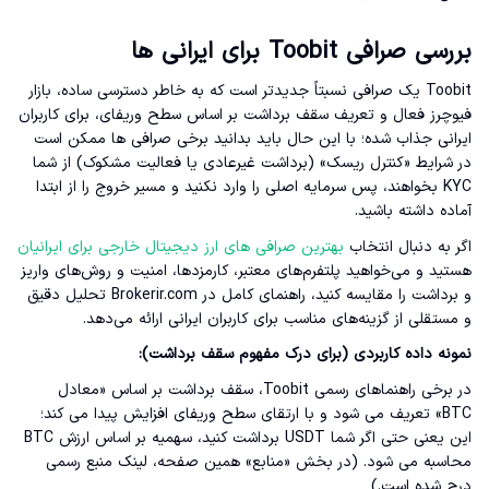
بررسی صرافی Toobit برای ایرانی ها
Toobit یک صرافی نسبتاً جدیدتر است که به خاطر دسترسی ساده، بازار
فیوچرز فعال و تعریف سقف برداشت بر اساس سطح وریفای، برای کاربران
ایرانی جذاب شده؛ با این حال باید بدانید برخی صرافی ها ممکن است
در شرایط «کنترل ریسک» (برداشت غیرعادی یا فعالیت مشکوک) از شما
KYC بخواهند، پس سرمایه اصلی را وارد نکنید و مسیر خروج را از ابتدا
آماده داشته باشید.
اگر به دنبال انتخاب
بهترین صرافی های ارز دیجیتال خارجی برای ایرانیان
هستید و می‌خواهید پلتفرم‌های معتبر، کارمزدها، امنیت و روش‌های واریز
و برداشت را مقایسه کنید، راهنمای کامل در Brokerir.com تحلیل دقیق
و مستقلی از گزینه‌های مناسب برای کاربران ایرانی ارائه می‌دهد.
نمونه داده کاربردی (برای درک مفهوم سقف برداشت):
در برخی راهنماهای رسمی Toobit، سقف برداشت بر اساس «معادل
BTC» تعریف می شود و با ارتقای سطح وریفای افزایش پیدا می کند؛
این یعنی حتی اگر شما USDT برداشت کنید، سهمیه بر اساس ارزش BTC
محاسبه می شود. (در بخش «منابع» همین صفحه، لینک منبع رسمی
درج شده است.)