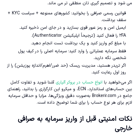
می شود و تصمیم گیری تان منطقی تر می ماند.
قوانین رسمی صرافی را بخوانید: کشورهای ممنوعه + سیاست KYC +
سقف برداشت.
ایمیل امن و رمز عبور قوی بسازید و در جای امن ذخیره کنید.
۲FA را فعال کنید (ترجیحاً اپلیکیشن Authenticator).
با مبلغ کم واریز کنید و یک برداشت تست انجام دهید.
فقط سرمایه عملیاتی را وارد کنید؛ سرمایه اصلی را در کیف پول
شخصی نگه دارید.
اگر تریدر هستید، مدیریت ریسک (حد ضرر/اهرم/اندازه پوزیشن) را از
روز اول رعایت کنید.
اگر می‌خواهید با
انواع حساب در بروکر آلپاری
آشنا شوید و تفاوت کامل
بین حساب‌های استاندارد، ECN، و میکرو این کارگزاری را بدانید، راهنمای
جامع در Brokerir.com به‌صورت دقیق ویژگی‌ها، مزایا و حداقل سرمایه
لازم برای هر نوع حساب را برای شما توضیح داده است.
نکات امنیتی قبل از واریز سرمایه به صرافی
خارجی