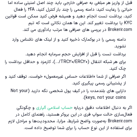
قبل از واریز هر مبلغی به صرافی خارجی باید چند اصل امنیتی ساده اما
حیاتی را رعایت کنید: دامنه رسمی را چند بار کنترل کنید، ۲FA را فعال
کنید، برداشت تست انجام دهید و همیشه فرض کنید ممکن است قوانین
KYC یا برداشت تغییر کند. این ها همان نکاتی است که تیم
Brokerir.com در بررسی های صرافی ها مرتب یادآوری می کند.
دامنه رسمی را در بوکمارک ذخیره کنید و از لینک های ناشناس وارد
نشوید.
برداشت تست را قبل از افزایش حجم سرمایه انجام دهید.
برای هر شبکه انتقال (TRC20/ERC20/…)، کارمزد و حداقل برداشت را
چک کنید.
اگر صرافی از شما «اطلاعات حساس غیرمعمول» خواست، توقف کنید و
از پشتیبانی رسمی پیگیری کنید.
دارایی های بلندمدت را در کیف پول شخصی نگه دارید (Not your
keys, not your coins).
اگر به دنبال اطلاعات دقیق درباره
حساب اسلامی آلپاری
و چگونگی
فعال‌سازی حالت سواپ فری در این بروکر هستید، راهنمای کامل در
Brokerir.com به‌صورت واضح شرایط، مزایا، محدودیت‌ها و مراحل لازم
برای استفاده از این نوع حساب را برای شما توضیح داده است.