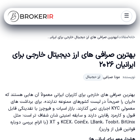
☰
خانه
/
مقالات
/
بهترین صرافی های ارز دیجیتال خارجی برای ایرانیان ۲۰۲۶
بهترین صرافی های ارز دیجیتال خارجی برای
ایرانیان ۲۰۲۶
نویسنده:
مونا صباغی
ارز دیجیتال
بهترین صرافی های خارجی برای کاربران ایرانی معمولاً آن هایی هستند که
«ایران را صریحاً در لیست کشورهای ممنوعه ندارند»، برای برداشت های
معمولی KYC اجباری نمی گذارند، بازار اسپات و فیوچرز با نقدینگی قابل
قبول و کارمزد رقابتی دارند و سابقه امنیتی شان شفاف تر است؛ مثل
KCEX، CoinEx، LBank، Toobit، BitUnix و XT (با الزامِ بررسی دوباره
قوانین قبل از واریز).
هشدار مهم برای ایرانی ها: