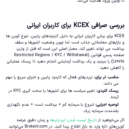
تا اولین ورود هدایت می‌کند.
بررسی صرافی KCEX برای کاربران ایرانی
KCEX برای برخی کاربران ایرانی به دلیل کارمزدهای پایین، تنوع کوین ها
و بازارهای معاملاتی جذاب است؛ اما چون وضعیت کشورها و سقف
برداشت می تواند تغییر کند، معیار اصلی این است که قبل از واریز،
صفحه رسمی قوانین (Restricted Regions / KYC / Withdrawal
Limits) را ببینید و یک برداشت آزمایشی انجام دهید تا ریسک عملیاتی
را کاهش دهید.
مناسب تر برای:
تریدرهای فعال که کارمزد پایین و اجرای سریع را مهم
می دانند.
ریسک کلیدی:
تغییر سیاست ها برای کشورها یا سخت گیری KYC در
آینده.
توصیه اجرایی:
شروع با سرمایه کم + برداشت تست + عدم نگهداری
بلندمدت سرمایه زیاد.
اگر می‌خواهید از
تاریخ لیست شدن ایردراپ‌ها
و زمان دقیق عرضه
کوین‌های تازه وارد به بازار اطلاع پیدا کنید، در Brokerir.com می‌توانید