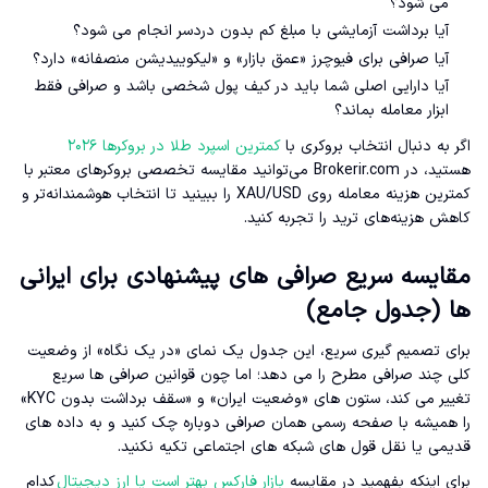
می شود؟
آیا برداشت آزمایشی با مبلغ کم بدون دردسر انجام می شود؟
آیا صرافی برای فیوچرز «عمق بازار» و «لیکوییدیشن منصفانه» دارد؟
آیا دارایی اصلی شما باید در کیف پول شخصی باشد و صرافی فقط
ابزار معامله بماند؟
اگر به دنبال انتخاب بروکری با
کمترین اسپرد طلا در بروکرها ۲۰۲۶
هستید، در Brokerir.com می‌توانید مقایسه تخصصی بروکرهای معتبر با
کمترین هزینه معامله روی XAU/USD را ببینید تا انتخاب هوشمندانه‌تر و
کاهش هزینه‌های ترید را تجربه کنید.
مقایسه سریع صرافی های پیشنهادی برای ایرانی
ها (جدول جامع)
برای تصمیم گیری سریع، این جدول یک نمای «در یک نگاه» از وضعیت
کلی چند صرافی مطرح را می دهد؛ اما چون قوانین صرافی ها سریع
تغییر می کند، ستون های «وضعیت ایران» و «سقف برداشت بدون KYC»
را همیشه با صفحه رسمی همان صرافی دوباره چک کنید و به داده های
قدیمی یا نقل قول های شبکه های اجتماعی تکیه نکنید.
برای اینکه بفهمید در مقایسه
بازار فارکس بهتر است یا ارز دیجیتال
کدام