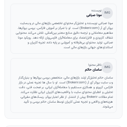
نویسنده
IMG
مونا صباغی
مونا صباغی نویسنده و تحلیل‌گر محتوای تخصصی بازارهای مالی در وب‌سایت
بروکر آی آر (Brokerir.com) است. او با تمرکز بر آموزش فارکس، بررسی بروکرها،
مفاهیم معاملاتی و ترجمه دقیق منابع معتبر بین‌المللی، تلاش می‌کند محتوایی
شفاف، کاربردی و قابل‌اعتماد برای معامله‌گران فارسی‌زبان ارائه دهد. رویکرد مونا
صباغی، تولید محتوای بی‌طرفانه و آموزشی بر پایه داده، تجربه کاربران و
استانداردهای جهانی بازارهای مالی است.
ناظر محتوا
IMG
ساسان حاتم
ساسان حاتم تحلیل‌گر ارشد بازارهای مالی، متخصص بررسی بروکرها و بنیان‌گذار
وب‌ سایت بروکر آی آر (Brokerir.com) است. او با سال‌ ها تجربه عملی در بازار
فارکس، کریپتو و همکاری مستقیم با معامله‌گران ایرانی، بر صحت فنی، دقت
تحلیلی و انطباق محتوای سایت با واقعیت‌های کاربران ایرانی نظارت می‌کند.
تمام مقالات Brokerir پیش از انتشار، از نظر اعتبار بروکر، ریسک‌های مقرراتی،
هزینه‌های واقعی و تجربه عملی کاربران توسط ساسان حاتم بررسی و تأیید
می‌شوند.