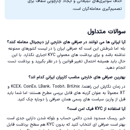
حذف سوگیری‌های تبلیغاتی و ایجاد چارچوبی شفاف برای
تصمیم‌گیری معامله‌گران است.
سوالات متداول
آیا ایرانی ها می توانند در صرافی های خارجی ارز دیجیتال معامله کنند؟
بله؛ اما شرطش این است که صرافی ایران را در لیست کشورهای ممنوعه
نداشته باشد و برای برداشت های معمولی KYC اجباری نگذارد. با این
حال باید همیشه احتمال تغییر قوانین را در نظر بگیرید و برداشت تست
انجام دهید.
بهترین صرافی های خارجی مناسب کاربران ایرانی کدام اند؟
در زمان نگارش این راهنما، KCEX، CoinEx، LBank، Toobit، BitUnix و
XT معمولاً به عنوان گزینه های قابل بررسی مطرح هستند؛ اما شما باید
قبل از واریز، سیاست های رسمی همان صرافی را دوباره چک کنید.
آیا استفاده از KYC فیک امن است؟
خیر. ریسک مسدود شدن دائمی حساب و بلوکه شدن دارایی جدی است.
بهتر است صرافی ای انتخاب کنید که بدون KYC هم سطح برداشت قابل