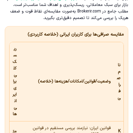
بازار برای سبک معاملاتی، ریسک‌پذیری و اهداف شما مناسب‌تر است،
مطلب جامع در Brokerir.com به‌صورت مقایسه‌ای نقاط قوت و ضعف
هریک را بررسی می‌کند تا تصمیم دقیق‌تری بگیرید.
مقایسه صرافی‌ها برای کاربران ایرانی (خلاصه کاربردی)
ری
س
ک
نا
کل
م
ی
ص
وضعیت/قوانین/امکانات/هزینه‌ها (خلاصه)
برا
را
ی
ف
ایر
ی
ان
ی‌
ها
قوانین ایران: نیازمند بررسی مستقیم در قوانین
K
مت