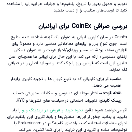
تقویم و جدول به‌روز با تاریخ، پلتفرم‌ها و جزئیات هر ایردراپ را مشاهده
کنید تا فرصت‌های مناسب را از دست ندهید.
بررسی صرافی CoinEx برای ایرانیان
CoinEx در میان کاربران ایرانی به عنوان یک گزینه شناخته شده مطرح
است، چون تنوع بازار و ابزارهای معاملاتی مناسبی دارد و معمولاً برای
افزایش سقف برداشت، مسیر وریفای/احراز هویت را به عنوان «امکان
ارتقای دسترسی» ارائه می کند؛ با این حال برای ایرانی ها همچنان اصل
طلایی این است که قوانین روز را چک کنند و سرمایه اصلی را در صرافی
نگه ندارند.
مناسب تر برای:
کاربرانی که به تنوع کوین ها و تجربه کاربری پایدار
اهمیت می دهند.
نقطه قوت:
ساختار مرحله ای دسترسی و امکانات مدیریتی حساب.
ریسک کلیدی:
تغییرات احتمالی در سیاست های کشورها و KYC.
اگر می‌خواهید شیوه دقیق
نحوه خرید و فروش در تریدینگ ویو
را یاد
بگیرید و بدانید چطور از ابزارها، سفارش‌ها و رابط کاربری این پلتفرم برای
اجرای معاملات استفاده کنید، راهنمای گام‌به‌گام در Brokerir.com با
توضیحات ساده و کاربردی این فرآیند را برای شما تشریح می‌کند.