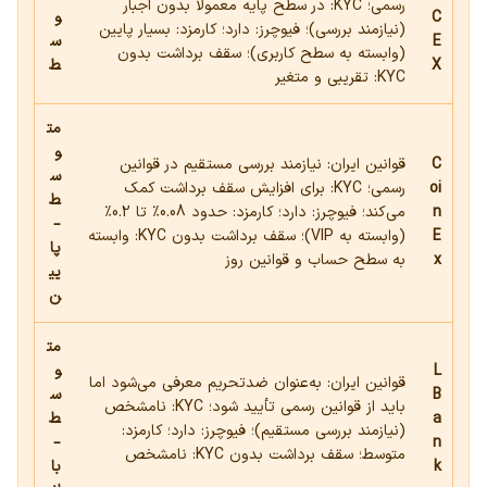
رسمی؛ KYC: در سطح پایه معمولاً بدون اجبار
C
و
(نیازمند بررسی)؛ فیوچرز: دارد؛ کارمزد: بسیار پایین
E
س
(وابسته به سطح کاربری)؛ سقف برداشت بدون
X
ط
KYC: تقریبی و متغیر
مت
و
C
قوانین ایران: نیازمند بررسی مستقیم در قوانین
س
oi
رسمی؛ KYC: برای افزایش سقف برداشت کمک
ط
n
می‌کند؛ فیوچرز: دارد؛ کارمزد: حدود 0.08٪ تا 0.2٪
–
E
(وابسته به VIP)؛ سقف برداشت بدون KYC: وابسته
پا
x
به سطح حساب و قوانین روز
یی
ن
مت
L
و
قوانین ایران: به‌عنوان ضدتحریم معرفی می‌شود اما
B
س
باید از قوانین رسمی تأیید شود؛ KYC: نامشخص
a
ط
(نیازمند بررسی مستقیم)؛ فیوچرز: دارد؛ کارمزد:
–
n
متوسط؛ سقف برداشت بدون KYC: نامشخص
k
با