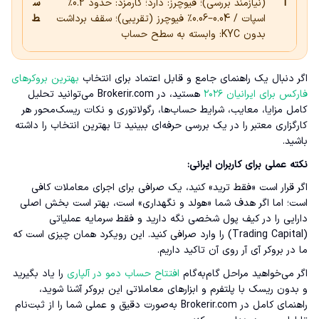
T
(نیازمند بررسی)؛ فیوچرز: دارد؛ کارمزد: حدود 0.2٪
س
اسپات / 0.04–0.06٪ فیوچرز (تقریبی)؛ سقف برداشت
ط
بدون KYC: وابسته به سطح حساب
اگر دنبال یک راهنمای جامع و قابل اعتماد برای انتخاب
بهترین بروکرهای
فارکس برای ایرانیان ۲۰۲۶
هستید، در Brokerir.com می‌توانید تحلیل
کامل مزایا، معایب، شرایط حساب‌ها، رگولاتوری و نکات ریسک‌محور هر
کارگزاری معتبر را در یک بررسی حرفه‌ای ببینید تا بهترین انتخاب را داشته
باشید.
نکته عملی برای کاربران ایرانی:
اگر قرار است «فقط ترید» کنید، یک صرافی برای اجرای معاملات کافی
است؛ اما اگر هدف شما «هولد و نگهداری» است، بهتر است بخش اصلی
دارایی را در کیف پول شخصی نگه دارید و فقط سرمایه عملیاتی
(Trading Capital) را وارد صرافی کنید. این رویکرد همان چیزی است که
ما در بروکر آی آر روی آن تاکید داریم.
اگر می‌خواهید مراحل گام‌به‌گام
افتتاح حساب دمو در آلپاری
را یاد بگیرید
و بدون ریسک با پلتفرم و ابزارهای معاملاتی این بروکر آشنا شوید،
راهنمای کامل در Brokerir.com به‌صورت دقیق و عملی شما را از ثبت‌نام