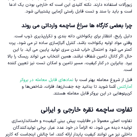
زیورآلات استفاده دارند. نکته کلیدی این است که خارجی بودن یک ادعا
است و باید با سند و تست قابل راستی آزمایی پشتیبانی شود.
چرا بعضی کارگاه ها سراغ ساچمه وارداتی می روند
دلیل رایج، انتظار برای یکنواختی دانه بندی و تکرارپذیری ذوب است.
وقتی مواد اولیه یکنواخت باشد، کنترل آلیاژسازی ساده تر می شود، پرت
کمتر می شود و احتمال خراب شدن سری تولید پایین می آید. با این
حال اگر کانال تامین شفاف نباشد، همین انتخاب می تواند ریسک را بالا
ببرد. بنابراین در کنار کیفیت، مسیر تامین و امکان تست نیز تعیین کننده
است.
قبل از شروع معامله بهتر است با
نمادهای قابل معامله در بروکر
آمارکتس
آشنا شوید تا بدانید چه جفت‌ارزها، فلزات، شاخص‌ها و
کریپتوهایی در این بروکر قابل معامله هستند.
تفاوت ساچمه نقره خارجی و ایرانی
تفاوت اصلی معمولاً در «قابلیت پیش بینی کیفیت» و «استانداردسازی
تولید» دیده می شود، نه الزاماً در خود عدد عیار. برخی تولیدکنندگان
داخلی نیز می توانند کیفیت پایدار ارائه کنند، اما چالش اینجاست که کاربر