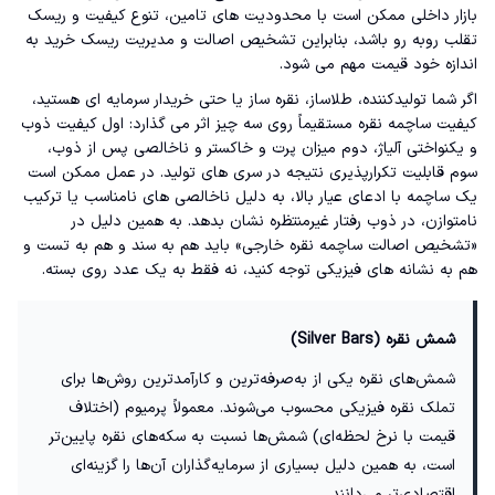
بازار داخلی ممکن است با محدودیت های تامین، تنوع کیفیت و ریسک
تقلب روبه رو باشد، بنابراین تشخیص اصالت و مدیریت ریسک خرید به
اندازه خود قیمت مهم می شود.
اگر شما تولیدکننده، طلاساز، نقره ساز یا حتی خریدار سرمایه ای هستید،
کیفیت ساچمه نقره مستقیماً روی سه چیز اثر می گذارد: اول کیفیت ذوب
و یکنواختی آلیاژ، دوم میزان پرت و خاکستر و ناخالصی پس از ذوب،
سوم قابلیت تکرارپذیری نتیجه در سری های تولید. در عمل ممکن است
یک ساچمه با ادعای عیار بالا، به دلیل ناخالصی های نامناسب یا ترکیب
نامتوازن، در ذوب رفتار غیرمنتظره نشان بدهد. به همین دلیل در
«تشخیص اصالت ساچمه نقره خارجی» باید هم به سند و هم به تست و
هم به نشانه های فیزیکی توجه کنید، نه فقط به یک عدد روی بسته.
شمش نقره (Silver Bars)
شمش‌های نقره یکی از به‌صرفه‌ترین و کارآمدترین روش‌ها برای
تملک نقره فیزیکی محسوب می‌شوند. معمولاً پرمیوم (اختلاف
قیمت با نرخ لحظه‌ای) شمش‌ها نسبت به سکه‌های نقره پایین‌تر
است، به همین دلیل بسیاری از سرمایه‌گذاران آن‌ها را گزینه‌ای
اقتصادی‌تر می‌دانند.