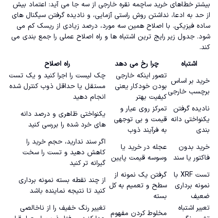
بیشتر خطاهای خرید ساچمه نقره خارجی از سه جا می آید: اعتماد بیش
از حد به ادعا، نداشتن روش راستی آزمایی، و نادیده گرفتن سیگنال های
ساده فیزیکی. با اصلاح همین سه مورد، درصد زیادی از ریسک کم می
شود. جدول زیر رایج ترین اشتباه ها و راه اصلاح عملی را جمع بندی می
کند.
اشتباه
چرا رخ می دهد
راه اصلاح
تصور اینکه خارجی
چک لیست را اجرا کنید و یک تست
خرید بر اساس
بودن خودکار یعنی
مستقل یا حداقل ذوب کنترل شده
برچسب خارجی
کیفیت بهتر
انجام دهید
نادیده گرفتن
تمرکز روی عیار و
یکنواختی ظاهری و درصد دانه
یکنواختی دانه
قیمت و بی توجهی
های خرد شده را بررسی کنید
بندی
به فرآیند ذوب
اگر سند ندارید، حجم خرید را
خرید بدون
عجله در خرید یا
کاهش دهید و تست را سخت
فاکتور یا سند
وسوسه قیمت پایین
گیرانه تر کنید
تست XRF با
گرفتن یک نمونه از
از چند نقطه بسته نمونه برداری
نمونه برداری
سطح و تعمیم به کل
کنید تا نتیجه نماینده باشد
ضعیف
بسته
تعبیر اشتباه
تغییر رنگ خفیف را از ناخالصی
مخلوط کردن مفهوم