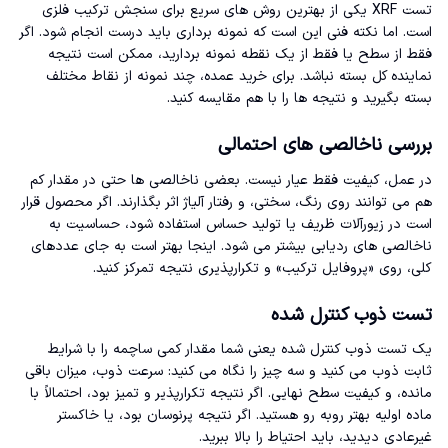
تست XRF یکی از بهترین روش های سریع برای سنجش ترکیب فلزی
است. اما نکته فنی این است که نمونه برداری باید درست انجام شود. اگر
فقط از سطح یا فقط از یک نقطه نمونه بردارید، ممکن است نتیجه
نماینده کل بسته نباشد. برای خرید عمده، چند نمونه از نقاط مختلف
بسته بگیرید و نتیجه ها را با هم مقایسه کنید.
بررسی ناخالصی های احتمالی
در عمل، کیفیت فقط عیار نیست. بعضی ناخالصی ها حتی در مقدار کم
هم می توانند روی رنگ، سختی، و رفتار آلیاژ اثر بگذارند. اگر محصول قرار
است در زیورآلات ظریف یا تولید حساس استفاده شود، حساسیت به
ناخالصی های ردیابی بیشتر می شود. اینجا بهتر است به جای عددهای
کلی، روی «پروفایل ترکیب» و تکرارپذیری نتیجه تمرکز کنید.
تست ذوب کنترل شده
یک تست ذوب کنترل شده یعنی شما مقدار کمی ساچمه را با شرایط
ثابت ذوب می کنید و سه چیز را نگاه می کنید: سرعت ذوب، میزان باقی
مانده، و کیفیت سطح نهایی. اگر نتیجه تکرارپذیر و تمیز بود، احتمالاً با
ماده اولیه بهتر روبه رو هستید. اگر نتیجه پرنوسان بود، یا خاکستر
غیرعادی دیدید، باید احتیاط را بالا ببرید.