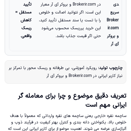
دی
در Brokerir.com و بروکر آی آر معیار
تأیید
سریع
این است: اگر نتوانید اصالت و خلوص
مستقل =
Broker
را با تست یا سند مستقل تأیید کنید،
کاهش
ir.com
این خرید پرریسک محسوب می‌شود
ریسک
و بروکر
حتی اگر قیمت جذاب باشد.
واقعی.
آی آر
چارچوب تولید:
رویکرد آموزشی، بی طرفانه و ریسک محور با تمرکز بر
نیاز کاربر ایرانی در Brokerir.com و بروکر آی آر
تعریف دقیق موضوع و چرا برای معامله گر
ایرانی مهم است
ساچمه نقره خارجی یعنی ساچمه های نقره وارداتی که معمولاً با هدف
خلوص بالا، یکنواختی دانه بندی و کنترل بهتر کیفیت در فرآیند ذوب و
آلیاژسازی عرضه می شوند. اهمیت موضوع برای کاربر ایرانی این است که