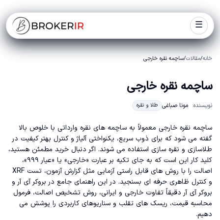
☰
خانه
/
مقالات
/
ساچمه نقره خارجی
ساچمه نقره خارجی
نویسنده:
مونا صباغی
طلا و نقره
ساچمه نقره خارجی معمولاً به ساچمه های نقره وارداتی با خلوص بالا
گفته می شود که برای ذوب سریع، یکنواختی آلیاژ و کنترل بهتر کیفیت در
طلاسازی و نقره سازی استفاده می شوند. اگر دنبال خرید مطمئن هستید،
کلید کار این است که به جای تکیه بر عبارت «خارجی» یا «عیار ۹۹۹»،
اصالت را با روش های قابل راستی آزمایی مثل گزارش آزمون، تست XRF
و کنترل ظاهری حرفه ای بسنجید. در این راهنمای جامع در بروکر آی آر و
بروکر آی آر دقیقاً تفاوت خارجی و ایرانی، روش تشخیص اصالت، فرمول
محاسبه قیمت، ریسک های تقلب و سناریوهای کاربردی را پوشش می
دهیم.