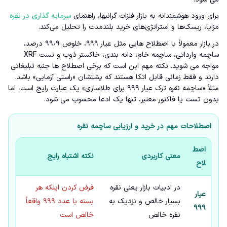
برای ورود هوشمندانه به بازار فلزات گرانبها، راهنمای
سرمایه گذاری در نقره
مزایا، ریسک‌ها و استراتژی‌های خرید بلندمدت را تحلیل می‌کند.
در بازار معمولاً با اصطلاح هایی مثل عیار ۹۹۹، خلوص ۹۹٫۹ درصد،
ساچمه وارداتی، ساچمه خام، دانه بندی، خاکستر ذوب و تست XRF
مواجه می شوید. نکته مهم این است که برخی اصطلاح ها جنبه تبلیغاتی
دارند و فقط زمانی قابل اتکا هستند که پشتشان «راستی آزمایی» باشد.
مثلاً «ساچمه نقره ترک عیار ۹۹۹ برای طلاسازی» یک عبارت رایج است، اما
بدون تست یا فاکتور معتبر، تنها یک ادعا محسوب می شود.
اصطلاحات مهم در خرید و ارزیابی ساچمه نقره
اصط
معنی کاربردی
نکته اشتباه رایج
لاح
در ادبیات بازار یعنی نقره
فرض کردن اینکه هر
عیار
بسیار خالص و نزدیک به
بسته با عدد ۹۹۹ واقعاً
۹۹۹
نقره خالص
خالص است