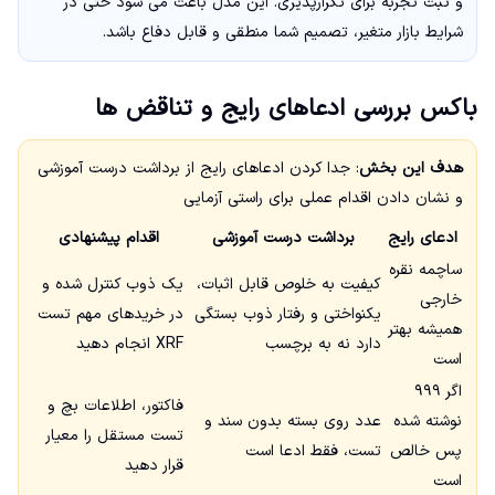
و ثبت تجربه برای تکرارپذیری. این مدل باعث می شود حتی در
شرایط بازار متغیر، تصمیم شما منطقی و قابل دفاع باشد.
باکس بررسی ادعاهای رایج و تناقض ها
هدف این بخش
: جدا کردن ادعاهای رایج از برداشت درست آموزشی
و نشان دادن اقدام عملی برای راستی آزمایی
ادعای رایج
برداشت درست آموزشی
اقدام پیشنهادی
ساچمه نقره
کیفیت به خلوص قابل اثبات،
یک ذوب کنترل شده و
خارجی
یکنواختی و رفتار ذوب بستگی
در خریدهای مهم تست
همیشه بهتر
دارد نه به برچسب
XRF انجام دهید
است
اگر ۹۹۹
فاکتور، اطلاعات بچ و
نوشته شده
عدد روی بسته بدون سند و
تست مستقل را معیار
پس خالص
تست، فقط ادعا است
قرار دهید
است