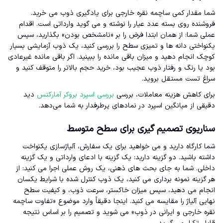
شما مقدار کمی ساچمه نقره خارجی برای یادگیری ذوب می خرید.
فروشنده روی بسته عدد عیار را نوشته و می گوید وارداتی است. اقدام
عملی شما: از همان ابتدا فرض را بر «نامشخص بودن» بگذارید، سپس
یکنواختی دانه ها و تمیزی سطح را بررسی کنید، یک ذوب آزمایشی بسیار
کوچک انجام دهید و میزان باقی مانده را ببینید. اگر باقی مانده غیرعادی
بود یا رنگ و رفتار ذوب عجیب بود، خرید حجم بالاتر را متوقف کنید و
سراغ تست مستقل بروید.
برای کاهش هزینه معاملات، بررسی
بررسی اسپرد بروکر آمارکتس
دید
دقیقی از میانگین اسپرد در نمادهای پرطرفدار به شما می‌دهد.
سناریوی تصمیم گیری برای سطح متوسط
شما کارگاه دارید و می خواهید برای یک سفارش، آلیاژسازی یکنواخت
داشته باشید. دو گزینه دارید: یک گزینه با ادعای وارداتی و یک گزینه
داخلی. شما به جای بحث های ذهنی، یک روش عملی اجرا می کنید: از
هر گزینه نمونه برداری می کنید، یک ذوب کنترل شده با شرایط یکسان
انجام می دهید، سپس میزان خاکستر، سرعت ذوب، و کیفیت سطح
نهایی آلیاژ را مقایسه می کنید. اینجا دقیقاً وارد موضوع «تفاوت ساچمه
نقره خارجی و ایرانی در ذوب» می شوید و تصمیم را بر اساس نتیجه