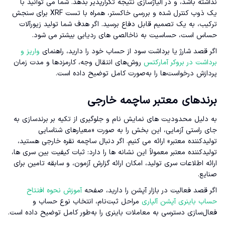
نداشته باشد، و در آلیاژسازی نتیجه تکرارپذیر بدهد. شما می توانید با
یک ذوب کنترل شده و بررسی خاکستر، همراه با تست XRF برای سنجش
ترکیب، به یک تصمیم قابل دفاع برسید. اگر هدف شما تولید زیورآلات
حساس است، حساسیت به ناخالصی های ردیابی بیشتر می شود.
اگر قصد شارژ یا برداشت سود از حساب خود را دارید، راهنمای
واریز و
برداشت در بروکر آمارکتس
روش‌های انتقال وجه، کارمزدها و مدت زمان
پردازش درخواست‌ها را به‌صورت کامل توضیح داده است.
برندهای معتبر ساچمه خارجی
به دلیل محدودیت های نمایش نام و جلوگیری از تکیه بر برندسازی به
جای راستی آزمایی، این بخش را به صورت «معیارهای شناسایی
تولیدکننده معتبر» ارائه می کنیم. اگر دنبال ساچمه نقره خارجی هستید،
تولیدکننده معتبر معمولاً این نشانه ها را دارد: ثبات کیفیت بین سری ها،
ارائه اطلاعات سری تولید، امکان ارائه گزارش آزمون، و سابقه تامین برای
صنایع.
اگر قصد فعالیت در بازار آپشن را دارید، صفحه
آموزش نحوه افتتاح
حساب باینری آپشن آلپاری
مراحل ثبت‌نام، انتخاب نوع حساب و
فعال‌سازی دسترسی به معاملات باینری را به‌طور کامل توضیح داده است.