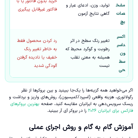
خرید بدون فاکتور یا با
مشخ
تولید، وزن، ادعای عیار و
فاکتور غیرقابل پیگیری
صات
گاهی نتایج آزمون
بچ
اکسی
تغییر رنگ سطح در اثر
رد کردن محصول فقط
داسی
رطوبت و گوگرد محیط که
به خاطر تغییر رنگ
ون
همیشه به معنی تقلب
خفیف یا نادیده گرفتن
سط
نیست
آلودگی شدید
حی
اگر می‌خواهید همه گزینه‌ها را یک‌جا ببینید و بین بروکرها از نظر
رگولاتوری، هزینه واقعی (اسپرد/کمیسیون)، روش‌های واریز و برداشت و
ریسک سرویس‌دهی به ایرانیان مقایسه کنید، صفحه
بهترین بروکرهای
فارکس برای ایرانیان ۲۰۲۶
را در بروکر آی آر ببینید.
آموزش گام به گام و روش اجرای عملی