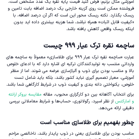
آموزشی مثال بزنیم: فرض کنید قیمت پایه نقره یک عدد مشخص است،
فروشنده ممکن است روی گزینه خارجی یک درصد اضافه بابت تامین و
ریسک بگذارد. نکته ریسک محور این است که اگر آن درصد اضافه، با
«کیفیت قابل اثبات» همراه نباشد، شما هزینه بیشتری داده اید بدون
اینکه ریسک واقعی کاهش یافته باشد.
ساچمه نقره ترک عیار ۹۹۹ چیست
عبارت «ساچمه نقره ترک عیار ۹۹۹ برای طلاسازی» معمولاً به ساچمه های
وارداتی منتسب به تولیدکنندگان ترکیه ای اشاره دارد که با ادعای خلوص
بالا و مناسب بودن برای ذوب و آلیاژسازی عرضه می شوند. اما از منظر
آموزشی، معیار تصمیم گیری نباید کشور باشد، بلکه باید شامل تست
خلوص، یکنواختی دانه بندی و کیفیت ذوب در شرایط کارگاهی شما باشد.
برای انتخاب آگاهانه بین دو کارگزاری محبوب، مقاله
مقایسه بروکر ارانته
و امارکتس
از نظر اسپرد، رگولاتوری، حساب‌ها و شرایط معاملاتی بررسی
دقیقی ارائه می‌دهد.
چطور بفهمیم برای طلاسازی مناسب است
مناسب بودن برای طلاسازی یعنی در ذوب پایدار باشد، ناخالصی مزاحم