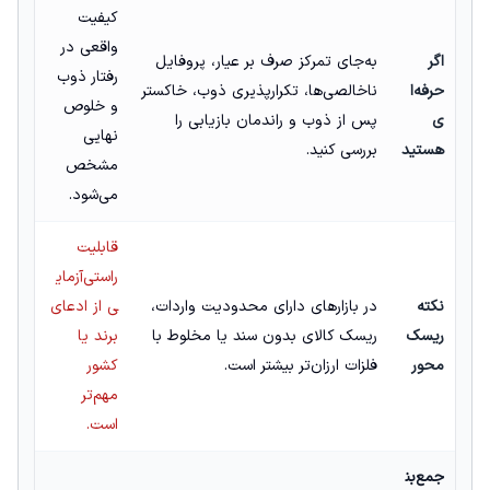
کیفیت
واقعی در
اگر
به‌جای تمرکز صرف بر عیار، پروفایل
رفتار ذوب
حرفه‌ا
ناخالصی‌ها، تکرارپذیری ذوب، خاکستر
و خلوص
ی
پس از ذوب و راندمان بازیابی را
نهایی
هستید
بررسی کنید.
مشخص
می‌شود.
قابلیت
راستی‌آزمای
نکته
در بازارهای دارای محدودیت واردات،
ی از ادعای
ریسک‌
ریسک کالای بدون سند یا مخلوط با
برند یا
محور
فلزات ارزان‌تر بیشتر است.
کشور
مهم‌تر
است.
جمع‌بن