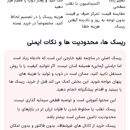
تغییر رنگ
جدا کنید و رفتار ذوب را معیار قرار
اکسیداسیون با تقلب
سطحی
دهید
مقایسه قیمت
تمرکز صرف بر قیمت
هزینه ریسک را در تصمیم لحاظ
بدون توجه به
روز و نادیده گرفتن
کنید، مخصوصاً در خرید عمده
ریسک
هزینه خطا
ریسک ها، محدودیت ها و نکات ایمنی
ریسک اصلی در ساچمه نقره خارجی این است که «ادعا» زیاد است
اما «راستی آزمایی» همیشه آسان نیست. اگر نتوانید کیفیت را با روش
مستقل تایید کنید، ممکن است در ذوب و تولید با هزینه های
پنهان مواجه شوید. این بخش کمک می کند قبل از خرید، ریسک ها
را ببینید و اقدام پیشگیرانه انجام دهید.
این محتوا آموزشی است و توصیه قطعی سرمایه گذاری نیست.
ریسک تقلب یا مخلوط شدن با فلزات ارزان تر در بازارهای با
محدودیت تامین ممکن است بیشتر باشد.
ریسک خرید از کانال های غیرشفاف، بدون فاکتور و بدون امکان