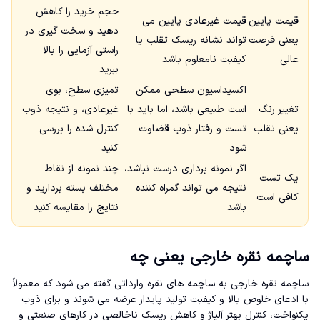
حجم خرید را کاهش
قیمت پایین
قیمت غیرعادی پایین می
دهید و سخت گیری در
یعنی فرصت
تواند نشانه ریسک تقلب یا
راستی آزمایی را بالا
عالی
کیفیت نامعلوم باشد
ببرید
اکسیداسیون سطحی ممکن
تمیزی سطح، بوی
تغییر رنگ
است طبیعی باشد، اما باید با
غیرعادی، و نتیجه ذوب
یعنی تقلب
تست و رفتار ذوب قضاوت
کنترل شده را بررسی
شود
کنید
اگر نمونه برداری درست نباشد،
چند نمونه از نقاط
یک تست
نتیجه می تواند گمراه کننده
مختلف بسته بردارید و
کافی است
باشد
نتایج را مقایسه کنید
ساچمه نقره خارجی یعنی چه
ساچمه نقره خارجی به ساچمه های نقره وارداتی گفته می شود که معمولاً
با ادعای خلوص بالا و کیفیت تولید پایدار عرضه می شوند و برای ذوب
یکنواخت، کنترل بهتر آلیاژ و کاهش ریسک ناخالصی در کارهای صنعتی و