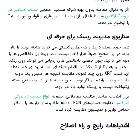
قابل تکرار می گیرید.
اگر به دنبال معامله بدون بهره شبانه هستید، معرفی
حساب اسلامی در
بروکر آمارکتس
شرایط فعال‌سازی حساب سواپ‌فری و قوانین مربوط به آن
را توضیح می‌دهد.
سناریوی مدیریت ریسک برای حرفه ای
شما خرید عمده دارید و هر خطای کیفیتی می تواند هزینه تولید را بالا
ببرد. در این سطح، صرفاً عیار کافی نیست. شما پروفایل ناخالصی ها را
مهم می دانید، چون بعضی ناخالصی های ردیابی می توانند روی رنگ،
سختی و رفتار آلیاژ اثر بگذارند. اقدام حرفه ای: نمونه برداری چند نقطه
ای، تست XRF روی چند نمونه، مقایسه نتیجه ها، سپس یک ذوب
پایلوت و ثبت راندمان. اگر نوسان بین نمونه ها زیاد بود، یعنی بسته
یکنواخت نیست و ریسک تولید بالا می رود.
برای انتخاب ساختار مناسب معاملاتی، صفحه
انواع حساب در بروکر
آمارکتس
تفاوت حساب‌های Standard، ECN و سایر پلن‌ها را از نظر
حداقل واریز و کمیسیون مقایسه کرده است.
اشتباهات رایج و راه اصلاح