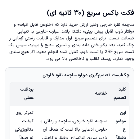
فکت باکس سریع (۳۰ ثانیه ای)
ساچمه نقره خارجی وقتی ارزش خرید دارد که «خلوص قابل اثبات» و
«رفتار ذوب قابل پیش بینی» داشته باشد. عبارت خارجی به تنهایی
ضمانت نیست. برای تصمیم سریع: اول مدارک و قابلیت راستی آزمایی را
چک کنید، بعد یکنواختی دانه بندی و تمیزی سطح را ببینید، سپس یک
تست سریع XRF یا تست ذوب کنترل شده انجام دهید. اگر هیچ سندی
وجود ندارد، ریسک تقلب و ناخالصی بالا می رود.
چک‌لیست تصمیم‌گیری درباره ساچمه نقره خارجی
کلید
برداشت
خلاصه
تصمیم
عملی
این
تمرکز روی
موضو
ساچمه نقره خارجی، ساچمه وارداتی با
کیفیت
ع
خلوص ادعایی بالا است که هدف آن
متالورژیکی
دقیقاً
ذوب سریع، آلیاژسازی دقیق و کاهش
نه صرفاً