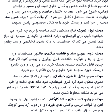
برای خرید ساچمه نقره خارجی یک مسیر عملی و تکرارپذیر لازم است تا
تصمیم شما از حالت حدس و گمان خارج شود. این مسیر از «راستی
آزمایی» شروع می شود، بعد به «کنترل ظاهری و رفتاری» می رسد و در
نهایت با «تست مستقل» کامل می شود. اگر وقت کمی دارید، همین سه
مرحله را اجرا کنید و ریسک خرید را به شکل محسوسی پایین بیاورید.
مرحله اول، تعریف نیاز:
مشخص کنید ساچمه را برای چه کاری می
خواهید: ذوب برای آلیاژسازی، تولید قطعه، یا نگهداری سرمایه ای. نیاز
شما تعیین می کند که حساسیت به دانه بندی، ناخالصی و سند چقدر
باشد.
مرحله دوم، بررسی سند و قابلیت پیگیری:
فاکتور، مشخصات وزن،
سری یا بچ و هرگونه اطلاعات قابل پیگیری را بررسی کنید. اگر هیچ
چیزی قابل پیگیری نیست، ریسک خرید بالا می رود و وارد قلمرو
«ریسک خرید ساچمه نقره خارجی بدون فاکتور» می شوید.
مرحله سوم، کنترل ظاهری حرفه ای:
یکنواختی اندازه ساچمه ها،
تمیزی سطح، نبود گرد فلزی غیرعادی، نبود دانه های تخت یا خرد
شده زیاد و نبود رنگ غیرطبیعی را چک کنید. اختلاف شدید در ظاهر
می تواند نشانه مخلوط شدن باشد.
مرحله چهارم، تست های ساده کارگاهی:
تست آهنربا برای رد وجود
آهن یا فولاد، بررسی واکنش های غیرعادی در ذوب آزمایشی کوچک،
و بررسی میزان باقی مانده پس از ذوب کنترل شده.