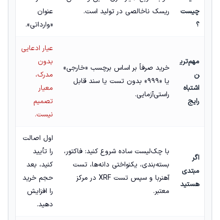
چیست
ریسک ناخالصی در تولید است.
عنوان
؟
«وارداتی».
عیار ادعایی
مهم‌تری
بدون
خرید صرفاً بر اساس برچسب «خارجی»
ن
مدرک،
یا «۹۹۹» بدون تست یا سند قابل
اشتباه
معیار
راستی‌آزمایی.
رایج
تصمیم
نیست.
اول اصالت
با چک‌لیست ساده شروع کنید: فاکتور،
را تأیید
اگر
بسته‌بندی، یکنواختی دانه‌ها، تست
کنید، بعد
مبتدی
آهنربا و سپس تست XRF در مرکز
حجم خرید
هستید
معتبر.
را افزایش
دهید.